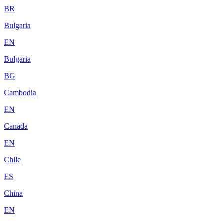
BR
Bulgaria
EN
Bulgaria
BG
Cambodia
EN
Canada
EN
Chile
ES
China
EN