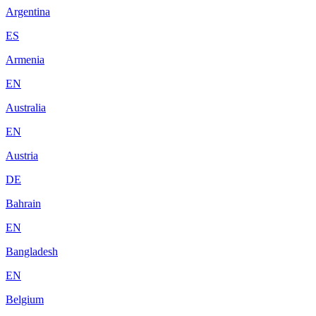
Argentina
ES
Armenia
EN
Australia
EN
Austria
DE
Bahrain
EN
Bangladesh
EN
Belgium