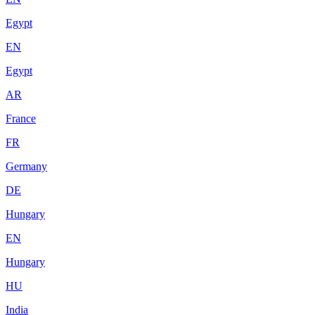
Egypt
EN
Egypt
AR
France
FR
Germany
DE
Hungary
EN
Hungary
HU
India