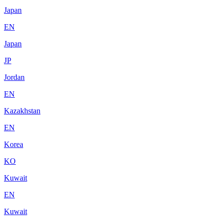
Japan
EN
Japan
JP
Jordan
EN
Kazakhstan
EN
Korea
KO
Kuwait
EN
Kuwait