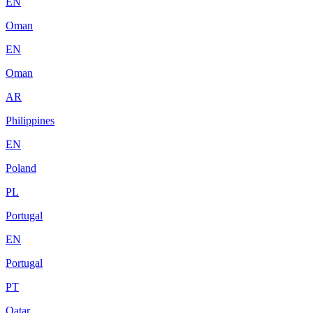
EN
Oman
EN
Oman
AR
Philippines
EN
Poland
PL
Portugal
EN
Portugal
PT
Qatar