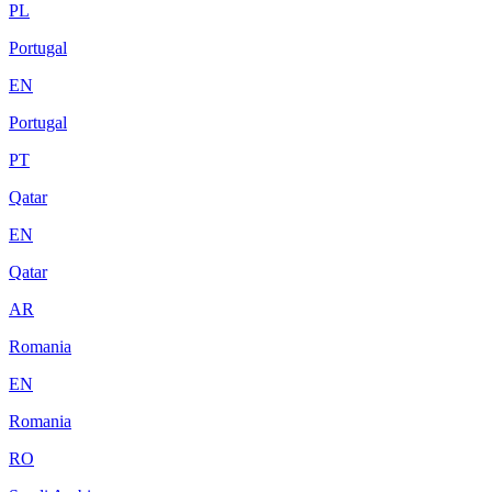
PL
Portugal
EN
Portugal
PT
Qatar
EN
Qatar
AR
Romania
EN
Romania
RO