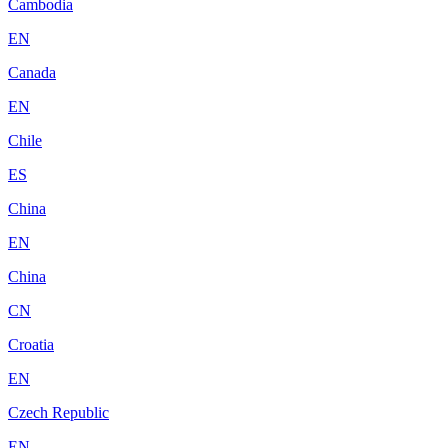
Cambodia
EN
Canada
EN
Chile
ES
China
EN
China
CN
Croatia
EN
Czech Republic
EN