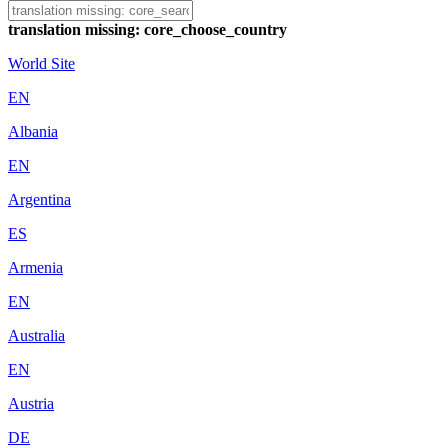
translation missing: core_choose_country
World Site
EN
Albania
EN
Argentina
ES
Armenia
EN
Australia
EN
Austria
DE