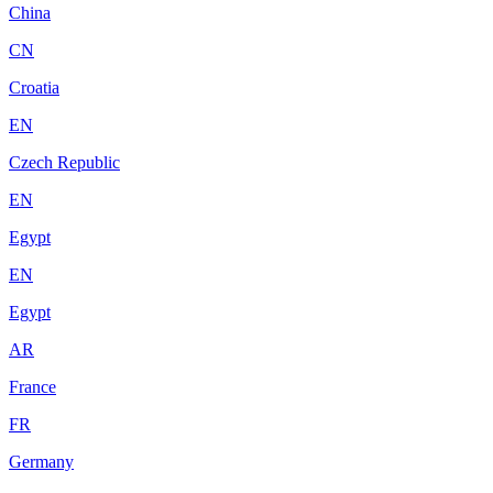
China
CN
Croatia
EN
Czech Republic
EN
Egypt
EN
Egypt
AR
France
FR
Germany