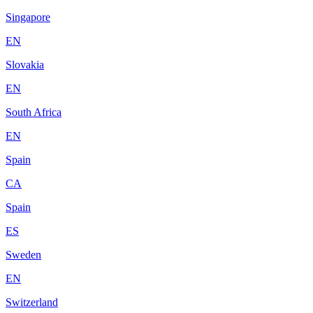
Singapore
EN
Slovakia
EN
South Africa
EN
Spain
CA
Spain
ES
Sweden
EN
Switzerland