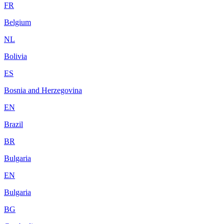
FR
Belgium
NL
Bolivia
ES
Bosnia and Herzegovina
EN
Brazil
BR
Bulgaria
EN
Bulgaria
BG