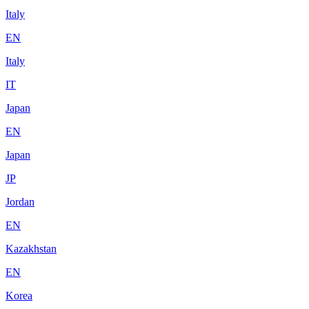
Italy
EN
Italy
IT
Japan
EN
Japan
JP
Jordan
EN
Kazakhstan
EN
Korea