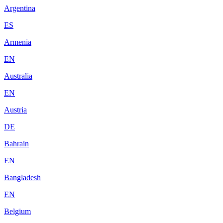
Argentina
ES
Armenia
EN
Australia
EN
Austria
DE
Bahrain
EN
Bangladesh
EN
Belgium