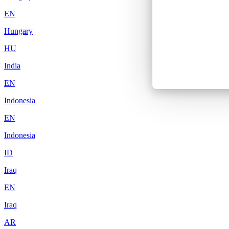
EN
Hungary
HU
India
EN
Indonesia
EN
Indonesia
ID
Iraq
EN
Iraq
AR