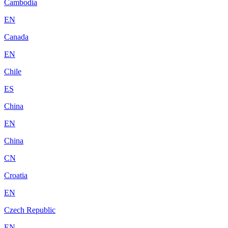
Cambodia
EN
Canada
EN
Chile
ES
China
EN
China
CN
Croatia
EN
Czech Republic
EN