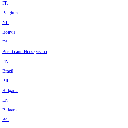
FR
Belgium
NL
Bolivia
ES
Bosnia and Herzegovina
EN
Brazil
BR
Bulgaria
EN
Bulgaria
BG