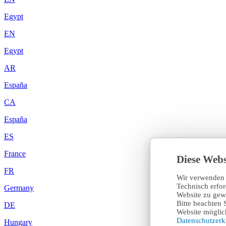
Egypt
EN
Egypt
AR
España
CA
España
ES
France
Diese Webs
FR
Wir verwenden 
Technisch erfo
Germany
Website zu gewä
Bitte beachten 
DE
Website möglich
Datenschutzer
Hungary