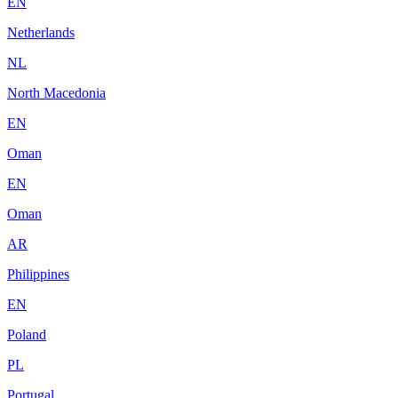
EN
Netherlands
NL
North Macedonia
EN
Oman
EN
Oman
AR
Philippines
EN
Poland
PL
Portugal