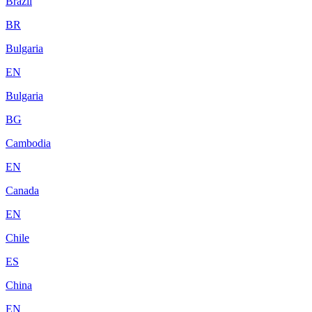
Brazil
BR
Bulgaria
EN
Bulgaria
BG
Cambodia
EN
Canada
EN
Chile
ES
China
EN