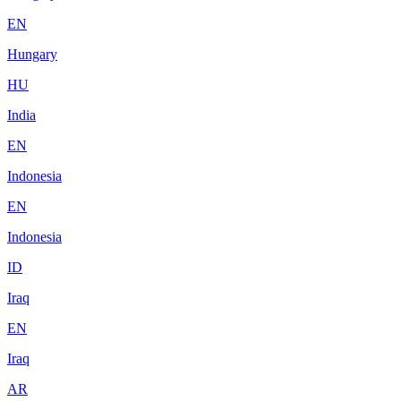
EN
Hungary
HU
India
EN
Indonesia
EN
Indonesia
ID
Iraq
EN
Iraq
AR