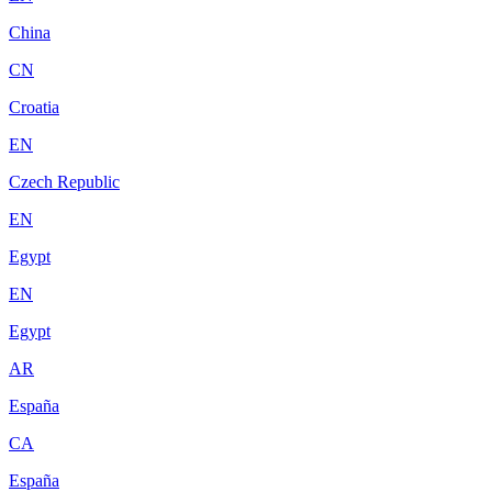
China
CN
Croatia
EN
Czech Republic
EN
Egypt
EN
Egypt
AR
España
CA
España