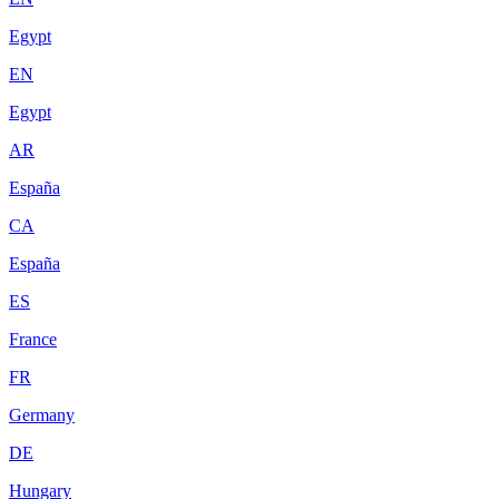
Egypt
EN
Egypt
AR
España
CA
España
ES
France
FR
Germany
DE
Hungary