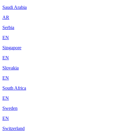
Saudi Arabia
AR
Serbia
EN
Singapore
EN
Slovakia
EN
South Africa
EN
Sweden
EN
Switzerland