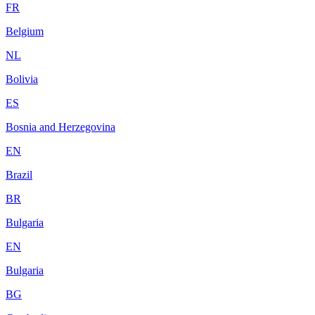
FR
Belgium
NL
Bolivia
ES
Bosnia and Herzegovina
EN
Brazil
BR
Bulgaria
EN
Bulgaria
BG