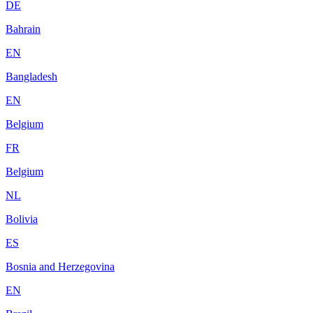
DE
Bahrain
EN
Bangladesh
EN
Belgium
FR
Belgium
NL
Bolivia
ES
Bosnia and Herzegovina
EN