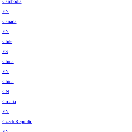
Cambodia
EN
Canada
EN
Chile
ES
China
EN
China
CN
Croatia
EN
Czech Republic
EN