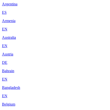
Argentina
ES
Armenia
EN
Australia
EN
Austria
DE
Bahrain
EN
Bangladesh
EN
Belgium