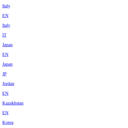
Italy
EN
Italy
IT
Japan
EN
Japan
JP
Jordan
EN
Kazakhstan
EN
Korea