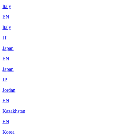
Italy
EN
Italy
IT
Japan
EN
Japan
JP
Jordan
EN
Kazakhstan
EN
Korea