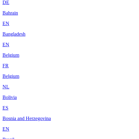
DE
Bahrain
EN
Bangladesh
EN
Belgium
FR
Belgium
NL
Bolivia
ES
Bosnia and Herzegovina
EN