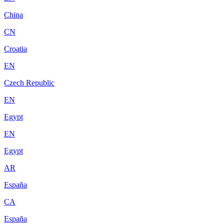
China
CN
Croatia
EN
Czech Republic
EN
Egypt
EN
Egypt
AR
España
CA
España