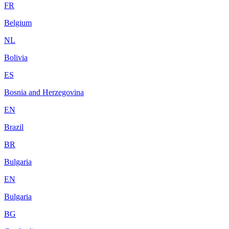
FR
Belgium
NL
Bolivia
ES
Bosnia and Herzegovina
EN
Brazil
BR
Bulgaria
EN
Bulgaria
BG