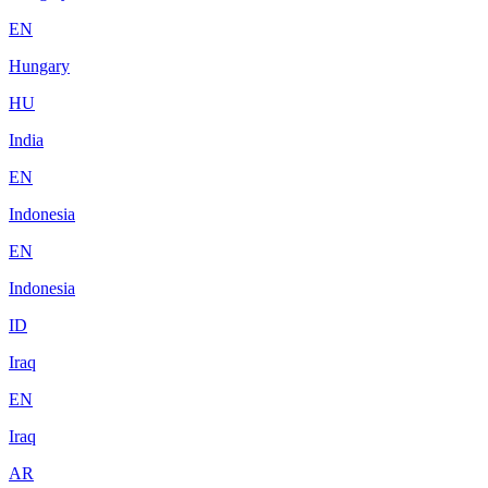
EN
Hungary
HU
India
EN
Indonesia
EN
Indonesia
ID
Iraq
EN
Iraq
AR