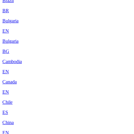
Brazil
BR
Bulgaria
EN
Bulgaria
BG
Cambodia
EN
Canada
EN
Chile
ES
China
EN