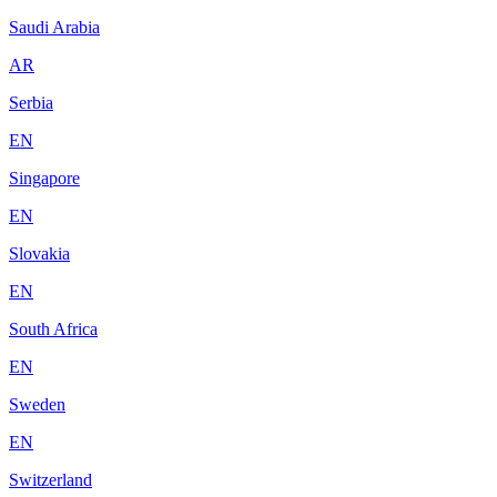
Saudi Arabia
AR
Serbia
EN
Singapore
EN
Slovakia
EN
South Africa
EN
Sweden
EN
Switzerland