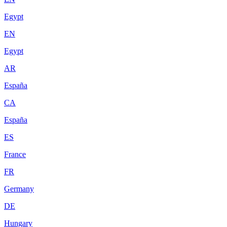
Egypt
EN
Egypt
AR
España
CA
España
ES
France
FR
Germany
DE
Hungary