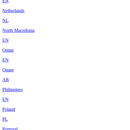
EN
Netherlands
NL
North Macedonia
EN
Oman
EN
Oman
AR
Philippines
EN
Poland
PL
Portugal