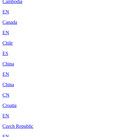
Cambodia
EN
Canada
EN
Chile
ES
China
EN
China
CN
Croatia
EN
Czech Republic
EN