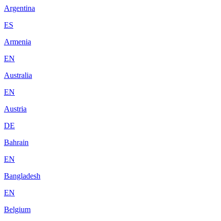
Argentina
ES
Armenia
EN
Australia
EN
Austria
DE
Bahrain
EN
Bangladesh
EN
Belgium