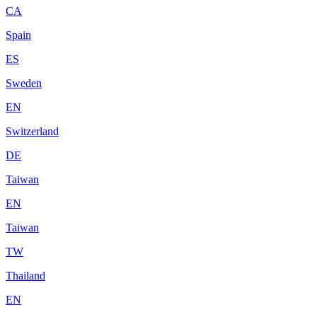
CA
Spain
ES
Sweden
EN
Switzerland
DE
Taiwan
EN
Taiwan
TW
Thailand
EN