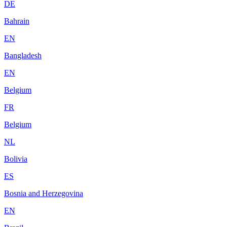
DE
Bahrain
EN
Bangladesh
EN
Belgium
FR
Belgium
NL
Bolivia
ES
Bosnia and Herzegovina
EN