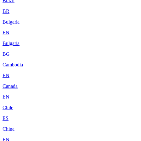
Brazil
BR
Bulgaria
EN
Bulgaria
BG
Cambodia
EN
Canada
EN
Chile
ES
China
EN