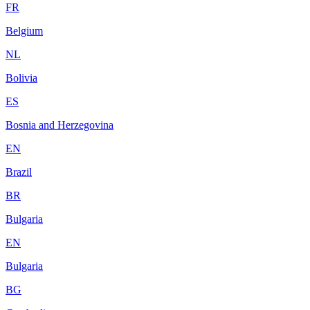
FR
Belgium
NL
Bolivia
ES
Bosnia and Herzegovina
EN
Brazil
BR
Bulgaria
EN
Bulgaria
BG