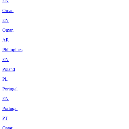
EN
Oman
EN
Oman
AR
Philippines
EN
Poland
PL
Portugal
EN
Portugal
PT
Qatar