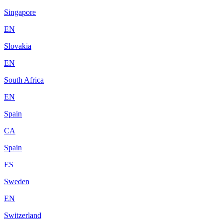
Singapore
EN
Slovakia
EN
South Africa
EN
Spain
CA
Spain
ES
Sweden
EN
Switzerland