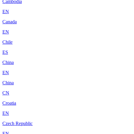
Cambodia
EN
Canada
EN
Chile
ES
China
EN
China
CN
Croatia
EN
Czech Republic
EN