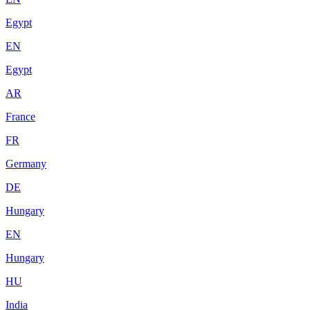
Egypt
EN
Egypt
AR
France
FR
Germany
DE
Hungary
EN
Hungary
HU
India