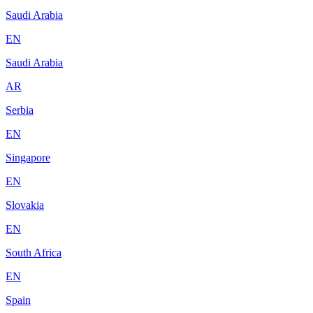
Saudi Arabia
EN
Saudi Arabia
AR
Serbia
EN
Singapore
EN
Slovakia
EN
South Africa
EN
Spain