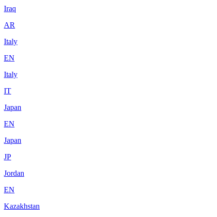
Iraq
AR
Italy
EN
Italy
IT
Japan
EN
Japan
JP
Jordan
EN
Kazakhstan