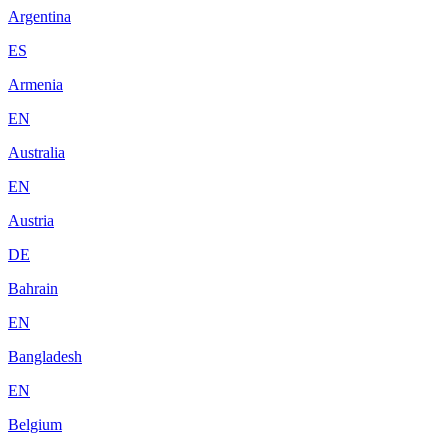
Argentina
ES
Armenia
EN
Australia
EN
Austria
DE
Bahrain
EN
Bangladesh
EN
Belgium