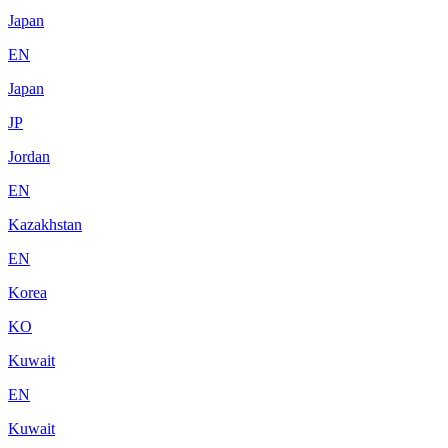
Japan
EN
Japan
JP
Jordan
EN
Kazakhstan
EN
Korea
KO
Kuwait
EN
Kuwait