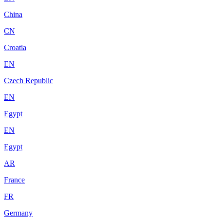
China
CN
Croatia
EN
Czech Republic
EN
Egypt
EN
Egypt
AR
France
FR
Germany