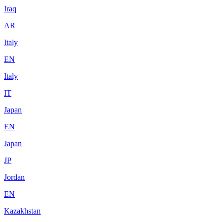
Iraq
AR
Italy
EN
Italy
IT
Japan
EN
Japan
JP
Jordan
EN
Kazakhstan