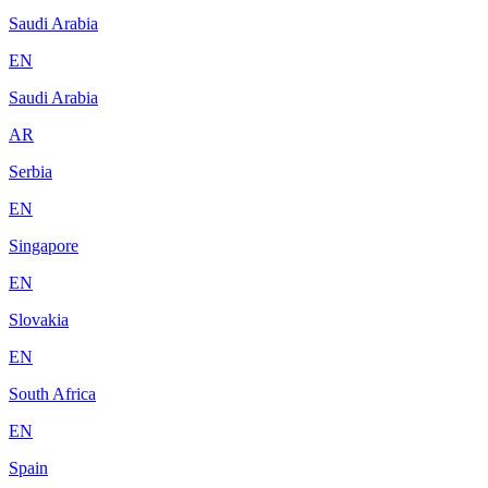
Saudi Arabia
EN
Saudi Arabia
AR
Serbia
EN
Singapore
EN
Slovakia
EN
South Africa
EN
Spain