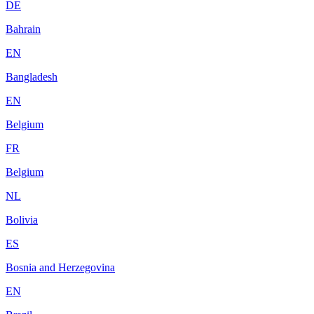
DE
Bahrain
EN
Bangladesh
EN
Belgium
FR
Belgium
NL
Bolivia
ES
Bosnia and Herzegovina
EN