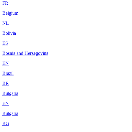
FR
Belgium
NL
Bolivia
ES
Bosnia and Herzegovina
EN
Brazil
BR
Bulgaria
EN
Bulgaria
BG