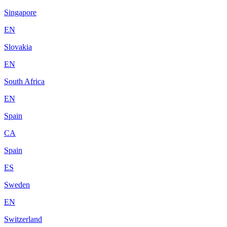
Singapore
EN
Slovakia
EN
South Africa
EN
Spain
CA
Spain
ES
Sweden
EN
Switzerland