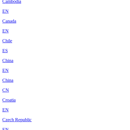
Cambodia
EN
Canada
EN
Chile
ES
China
EN
China
CN
Croatia
EN
Czech Republic
EN