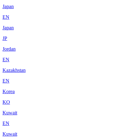
Japan
EN
Japan
JP
Jordan
EN
Kazakhstan
EN
Korea
KO
Kuwait
EN
Kuwait