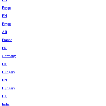
Egypt
EN
Egypt
AR
France
FR
Germany
DE
Hungary
EN
Hungary
HU
India