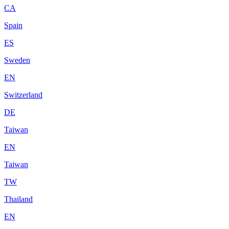
CA
Spain
ES
Sweden
EN
Switzerland
DE
Taiwan
EN
Taiwan
TW
Thailand
EN