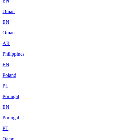
EN
Oman
EN
Oman
AR
Philippines
EN
Poland
PL
Portugal
EN
Portugal
PT
Qatar