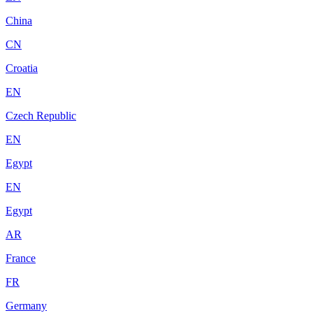
China
CN
Croatia
EN
Czech Republic
EN
Egypt
EN
Egypt
AR
France
FR
Germany