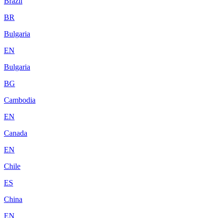
Brazil
BR
Bulgaria
EN
Bulgaria
BG
Cambodia
EN
Canada
EN
Chile
ES
China
EN