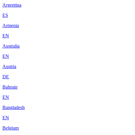
Argentina
ES
Armenia
EN
Australia
EN
Austria
DE
Bahrain
EN
Bangladesh
EN
Belgium