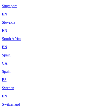
Singapore
EN
Slovakia
EN
South Africa
EN
Spain
CA
Spain
ES
Sweden
EN
Switzerland