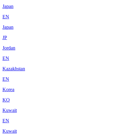
Japan
EN
Japan
JP
Jordan
EN
Kazakhstan
EN
Korea
KO
Kuwait
EN
Kuwait