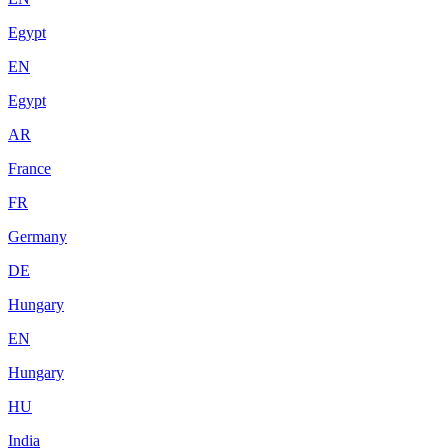
Egypt
EN
Egypt
AR
France
FR
Germany
DE
Hungary
EN
Hungary
HU
India