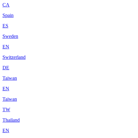
CA
Spain
ES
Sweden
EN
Switzerland
DE
Taiwan
EN
Taiwan
TW
Thailand
EN