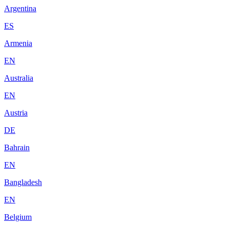
Argentina
ES
Armenia
EN
Australia
EN
Austria
DE
Bahrain
EN
Bangladesh
EN
Belgium