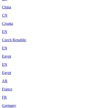
China
CN
Croatia
EN
Czech Republic
EN
Egypt
EN
Egypt
AR
France
FR
Germany