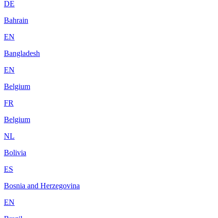
DE
Bahrain
EN
Bangladesh
EN
Belgium
FR
Belgium
NL
Bolivia
ES
Bosnia and Herzegovina
EN