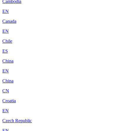
Cambodia
EN
Canada
EN
Chile
ES
China
EN
China
CN
Croatia
EN
Czech Republic
EN