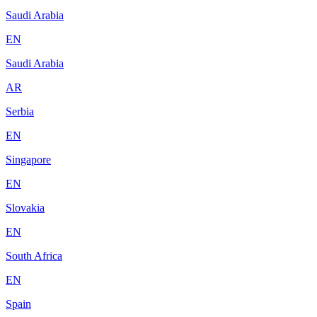
Saudi Arabia
EN
Saudi Arabia
AR
Serbia
EN
Singapore
EN
Slovakia
EN
South Africa
EN
Spain