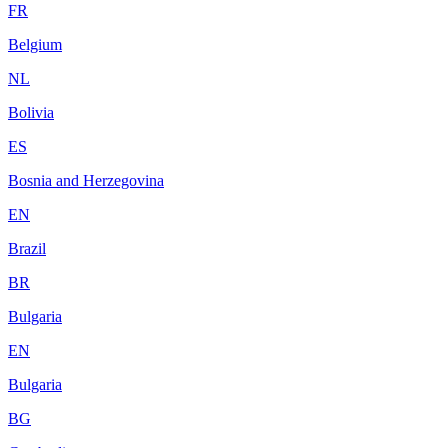
FR
Belgium
NL
Bolivia
ES
Bosnia and Herzegovina
EN
Brazil
BR
Bulgaria
EN
Bulgaria
BG