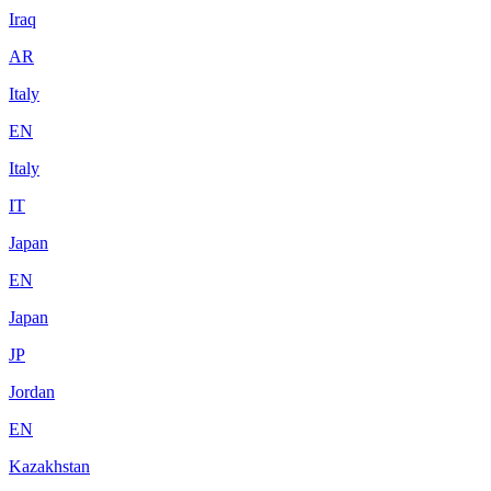
Iraq
AR
Italy
EN
Italy
IT
Japan
EN
Japan
JP
Jordan
EN
Kazakhstan