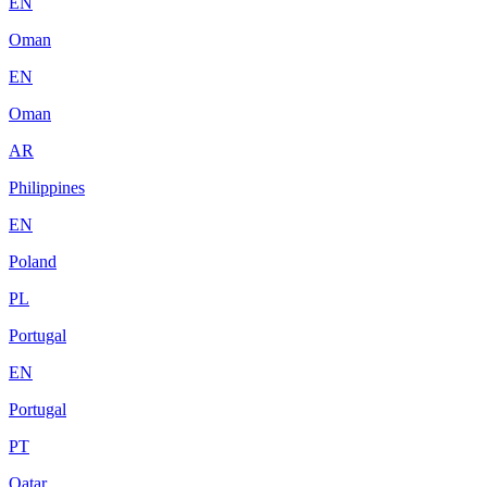
EN
Oman
EN
Oman
AR
Philippines
EN
Poland
PL
Portugal
EN
Portugal
PT
Qatar