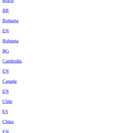
Brazil
BR
Bulgaria
EN
Bulgaria
BG
Cambodia
EN
Canada
EN
Chile
ES
China
EN