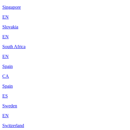
Singapore
EN
Slovakia
EN
South Africa
EN
Spain
CA
Spain
ES
Sweden
EN
Switzerland