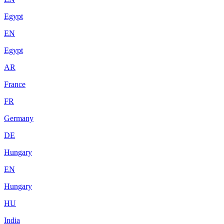
Egypt
EN
Egypt
AR
France
FR
Germany
DE
Hungary
EN
Hungary
HU
India