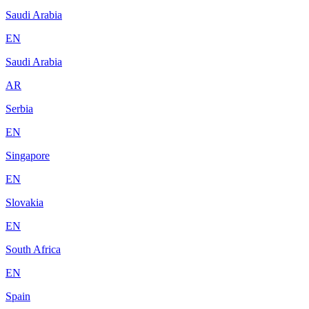
Saudi Arabia
EN
Saudi Arabia
AR
Serbia
EN
Singapore
EN
Slovakia
EN
South Africa
EN
Spain