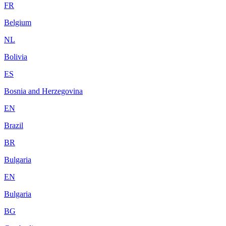
FR
Belgium
NL
Bolivia
ES
Bosnia and Herzegovina
EN
Brazil
BR
Bulgaria
EN
Bulgaria
BG