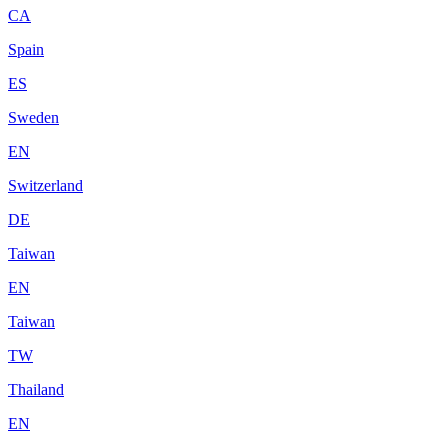
CA
Spain
ES
Sweden
EN
Switzerland
DE
Taiwan
EN
Taiwan
TW
Thailand
EN