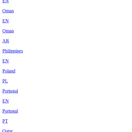
EN
Oman
EN
Oman
AR
Philippines
EN
Poland
PL
Portugal
EN
Portugal
PT
Qatar