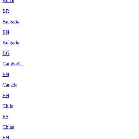
Brazil
BR
Bulgaria
EN
Bulgaria
BG
Cambodia
EN
Canada
EN
Chile
ES
China
EN