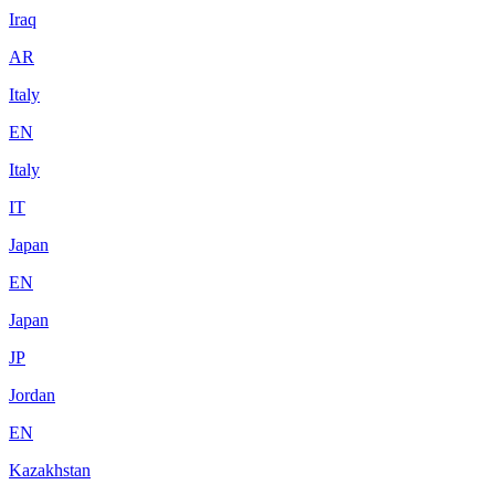
Iraq
AR
Italy
EN
Italy
IT
Japan
EN
Japan
JP
Jordan
EN
Kazakhstan