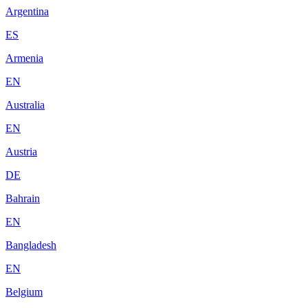
Argentina
ES
Armenia
EN
Australia
EN
Austria
DE
Bahrain
EN
Bangladesh
EN
Belgium