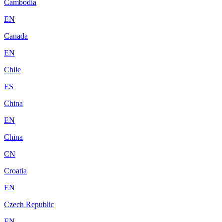
Cambodia
EN
Canada
EN
Chile
ES
China
EN
China
CN
Croatia
EN
Czech Republic
EN