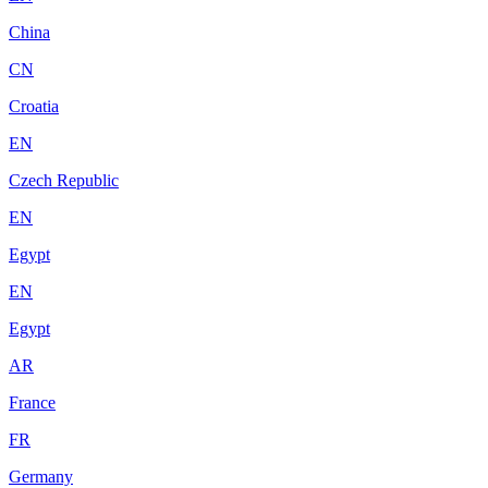
China
CN
Croatia
EN
Czech Republic
EN
Egypt
EN
Egypt
AR
France
FR
Germany