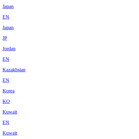
Japan
EN
Japan
JP
Jordan
EN
Kazakhstan
EN
Korea
KO
Kuwait
EN
Kuwait