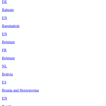
DE
Bahrain
EN
Bangladesh
EN
Belgium
FR
Belgium
NL
Bolivia
ES
Bosnia and Herzegovina
EN