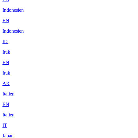
Indonesien
EN
Indonesien
ID
Irak
EN
Irak
AR
Italien
EN
Italien
IT
Japan