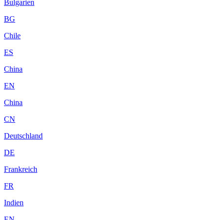
Bulgarien
BG
Chile
ES
China
EN
China
CN
Deutschland
DE
Frankreich
FR
Indien
EN