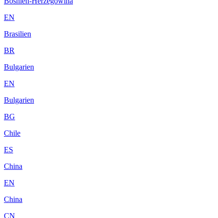
Bosnien-Herzegowina
EN
Brasilien
BR
Bulgarien
EN
Bulgarien
BG
Chile
ES
China
EN
China
CN