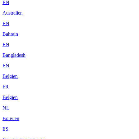
EN
Australien
EN
Bahrain
EN
Bangladesh
EN
Belgien
FR
Belgien
NL
Bolivien
ES