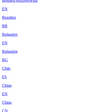
Bosnien-Herzegowina
EN
Brasilien
BR
Bulgarien
EN
Bulgarien
BG
Chile
ES
China
EN
China
CN