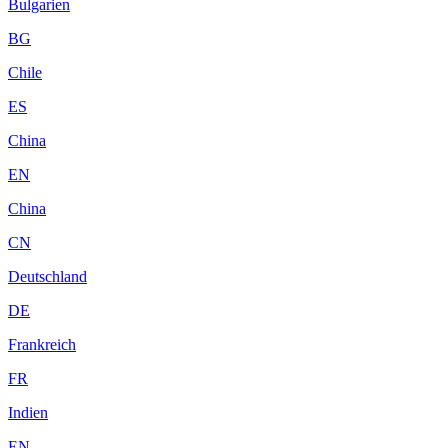
Bulgarien
BG
Chile
ES
China
EN
China
CN
Deutschland
DE
Frankreich
FR
Indien
EN