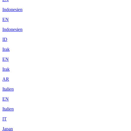
Indonesien
EN
Indonesien
ID
Irak
EN
Irak
AR
Italien
EN
Italien
IT
Japan