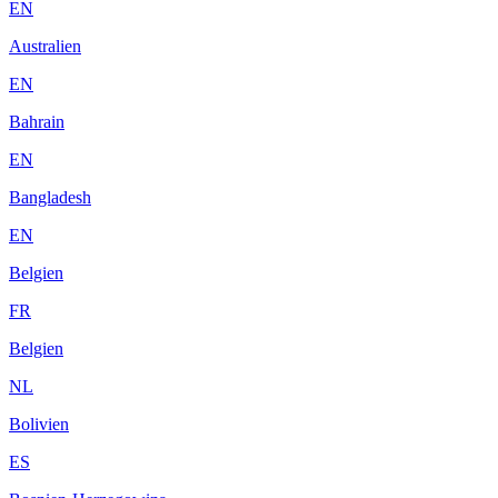
EN
Australien
EN
Bahrain
EN
Bangladesh
EN
Belgien
FR
Belgien
NL
Bolivien
ES