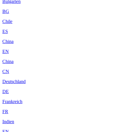
Bulgarien
BG
Chile
ES
China
EN
China
CN
Deutschland
DE
Frankreich
FR
Indien
EN