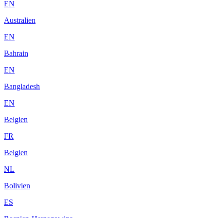
EN
Australien
EN
Bahrain
EN
Bangladesh
EN
Belgien
FR
Belgien
NL
Bolivien
ES