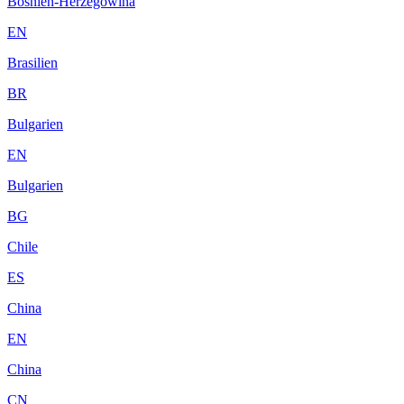
Bosnien-Herzegowina
EN
Brasilien
BR
Bulgarien
EN
Bulgarien
BG
Chile
ES
China
EN
China
CN