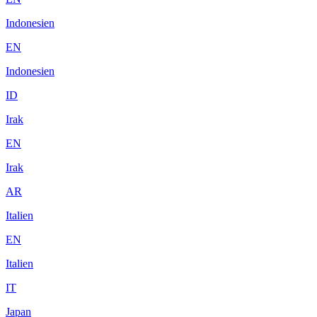
Indonesien
EN
Indonesien
ID
Irak
EN
Irak
AR
Italien
EN
Italien
IT
Japan