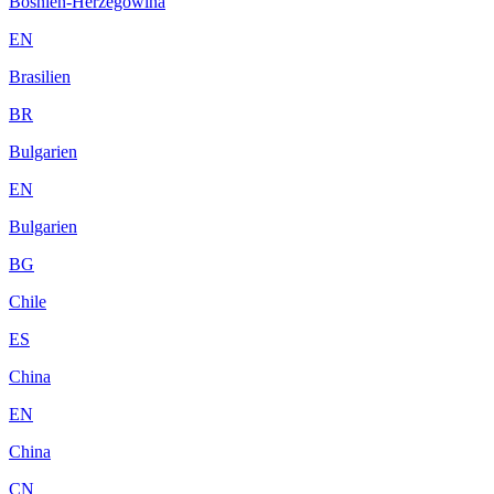
Bosnien-Herzegowina
EN
Brasilien
BR
Bulgarien
EN
Bulgarien
BG
Chile
ES
China
EN
China
CN