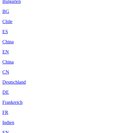
Bulgarien
BG
Chile
ES
China
EN
China
CN
Deutschland
DE
Frankreich
FR
Indien
EN