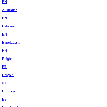
EN
Australien
EN
Bahrain
EN
Bangladesh
EN
Belgien
FR
Belgien
NL
Bolivien
ES