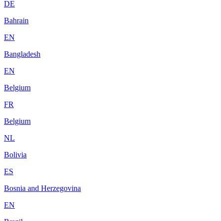
DE
Bahrain
EN
Bangladesh
EN
Belgium
FR
Belgium
NL
Bolivia
ES
Bosnia and Herzegovina
EN