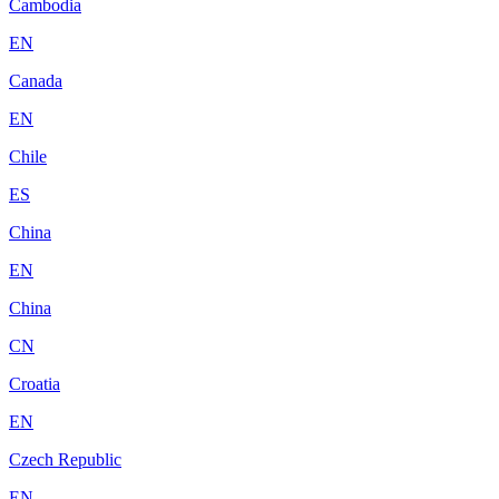
Cambodia
EN
Canada
EN
Chile
ES
China
EN
China
CN
Croatia
EN
Czech Republic
EN