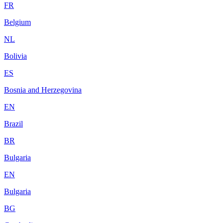
FR
Belgium
NL
Bolivia
ES
Bosnia and Herzegovina
EN
Brazil
BR
Bulgaria
EN
Bulgaria
BG