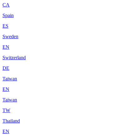
CA
Spain
ES
Sweden
EN
Switzerland
DE
Taiwan
EN
Taiwan
TW
Thailand
EN