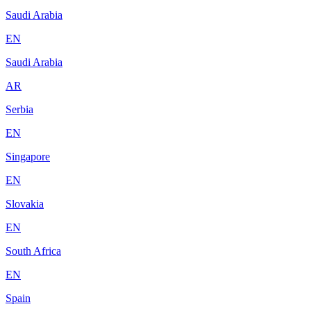
Saudi Arabia
EN
Saudi Arabia
AR
Serbia
EN
Singapore
EN
Slovakia
EN
South Africa
EN
Spain