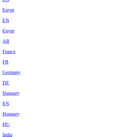
Egypt
EN
Egypt
AR
France
FR
Germany
DE
Hungary
EN
Hungary
HU
India