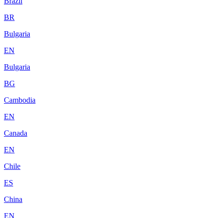
Brazil
BR
Bulgaria
EN
Bulgaria
BG
Cambodia
EN
Canada
EN
Chile
ES
China
EN