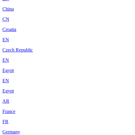
China
CN
Croatia
EN
Czech Republic
EN
Egypt
EN
Egypt
AR
France
FR
Germany