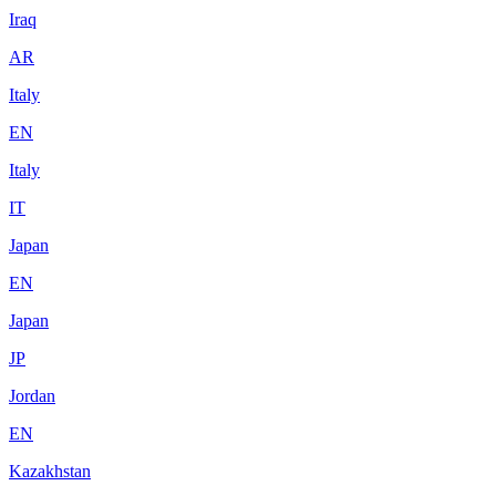
Iraq
AR
Italy
EN
Italy
IT
Japan
EN
Japan
JP
Jordan
EN
Kazakhstan