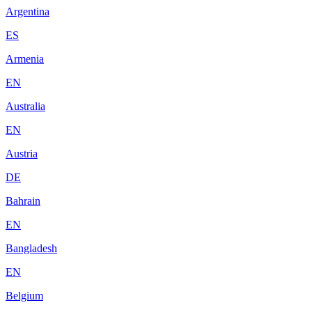
Argentina
ES
Armenia
EN
Australia
EN
Austria
DE
Bahrain
EN
Bangladesh
EN
Belgium