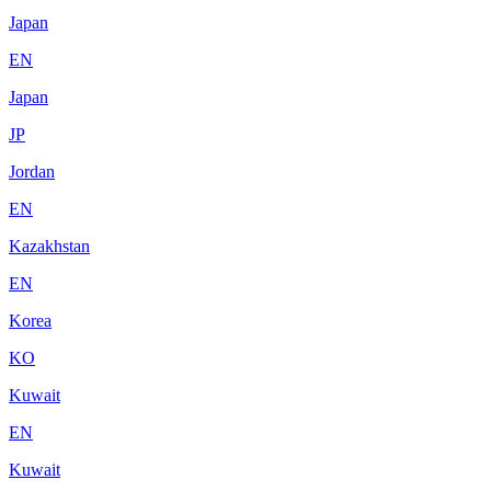
Japan
EN
Japan
JP
Jordan
EN
Kazakhstan
EN
Korea
KO
Kuwait
EN
Kuwait