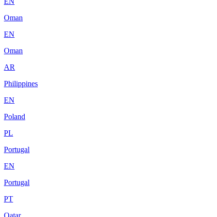
EN
Oman
EN
Oman
AR
Philippines
EN
Poland
PL
Portugal
EN
Portugal
PT
Qatar