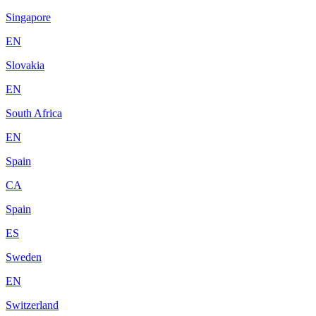
Singapore
EN
Slovakia
EN
South Africa
EN
Spain
CA
Spain
ES
Sweden
EN
Switzerland