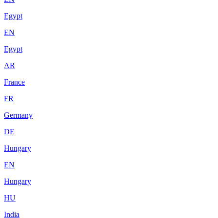
Egypt
EN
Egypt
AR
France
FR
Germany
DE
Hungary
EN
Hungary
HU
India