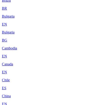
Brazil
BR
Bulgaria
EN
Bulgaria
BG
Cambodia
EN
Canada
EN
Chile
ES
China
EN