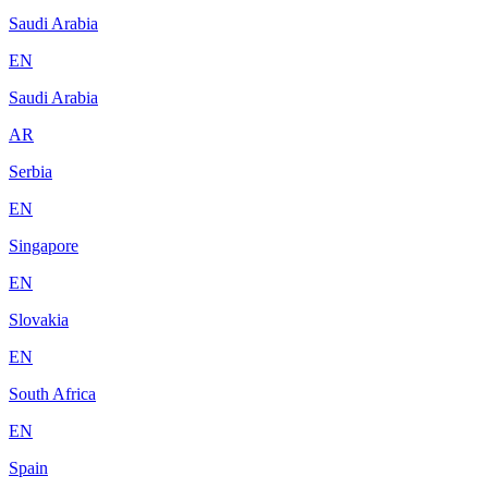
Saudi Arabia
EN
Saudi Arabia
AR
Serbia
EN
Singapore
EN
Slovakia
EN
South Africa
EN
Spain