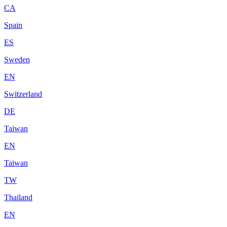
CA
Spain
ES
Sweden
EN
Switzerland
DE
Taiwan
EN
Taiwan
TW
Thailand
EN