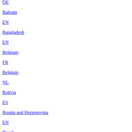
DE
Bahrain
EN
Bangladesh
EN
Belgium
FR
Belgium
NL
Bolivia
ES
Bosnia and Herzegovina
EN