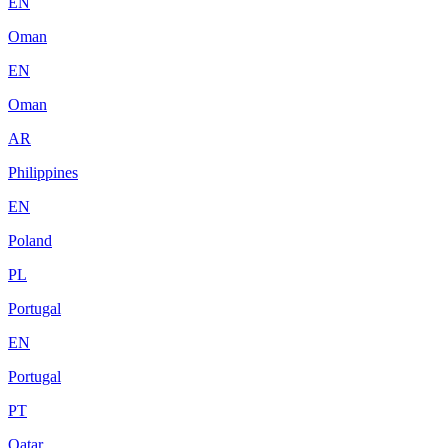
EN
Oman
EN
Oman
AR
Philippines
EN
Poland
PL
Portugal
EN
Portugal
PT
Qatar