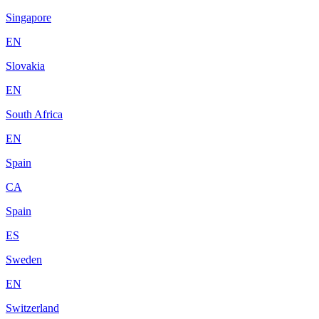
Singapore
EN
Slovakia
EN
South Africa
EN
Spain
CA
Spain
ES
Sweden
EN
Switzerland