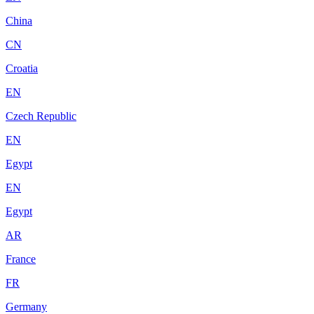
China
CN
Croatia
EN
Czech Republic
EN
Egypt
EN
Egypt
AR
France
FR
Germany