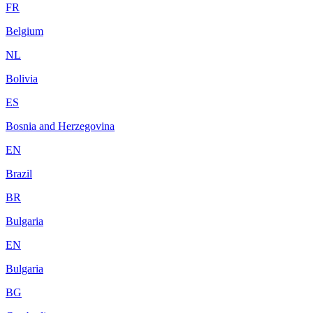
FR
Belgium
NL
Bolivia
ES
Bosnia and Herzegovina
EN
Brazil
BR
Bulgaria
EN
Bulgaria
BG