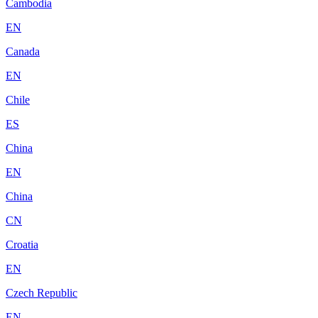
Cambodia
EN
Canada
EN
Chile
ES
China
EN
China
CN
Croatia
EN
Czech Republic
EN