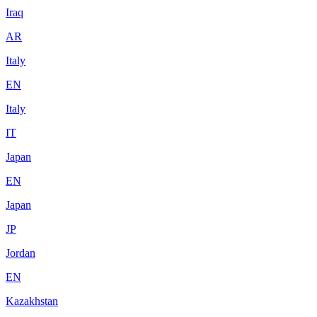
Iraq
AR
Italy
EN
Italy
IT
Japan
EN
Japan
JP
Jordan
EN
Kazakhstan