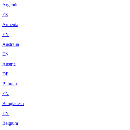
Argentina
ES
Armenia
EN
Australia
EN
Austria
DE
Bahrain
EN
Bangladesh
EN
Belgium