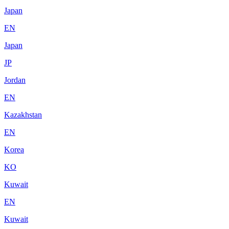
Japan
EN
Japan
JP
Jordan
EN
Kazakhstan
EN
Korea
KO
Kuwait
EN
Kuwait