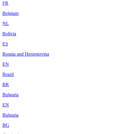
FR
Belgium
NL
Bolivia
ES
Bosnia and Herzegovina
EN
Brazil
BR
Bulgaria
EN
Bulgaria
BG