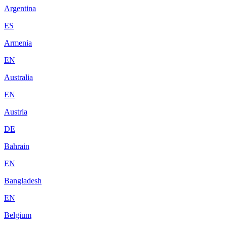
Argentina
ES
Armenia
EN
Australia
EN
Austria
DE
Bahrain
EN
Bangladesh
EN
Belgium