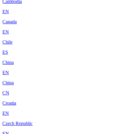
Cambodia
EN
Canada
EN
Chile
ES
China
EN
China
CN
Croatia
EN
Czech Republic
EN