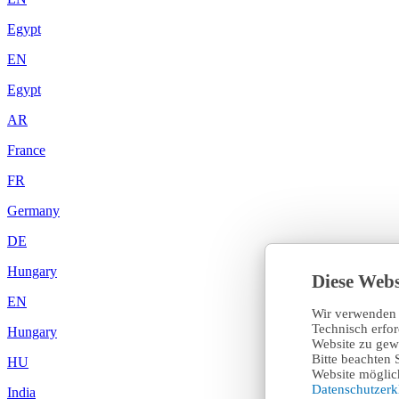
Egypt
EN
Egypt
AR
France
FR
Germany
DE
Hungary
Diese Webs
EN
Wir verwenden 
Technisch erfo
Hungary
Website zu gewä
Bitte beachten 
HU
Website möglich
Datenschutzer
India