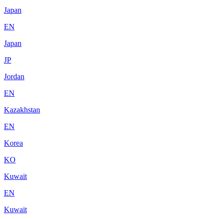
Japan
EN
Japan
JP
Jordan
EN
Kazakhstan
EN
Korea
KO
Kuwait
EN
Kuwait