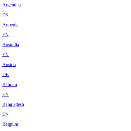
Argentina
ES
Armenia
EN
Australia
EN
Austria
DE
Bahrain
EN
Bangladesh
EN
Belgium