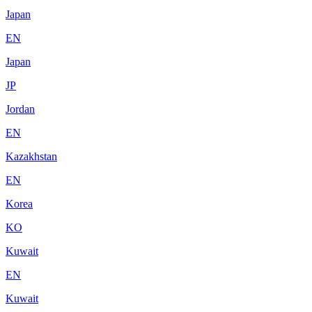
Japan
EN
Japan
JP
Jordan
EN
Kazakhstan
EN
Korea
KO
Kuwait
EN
Kuwait