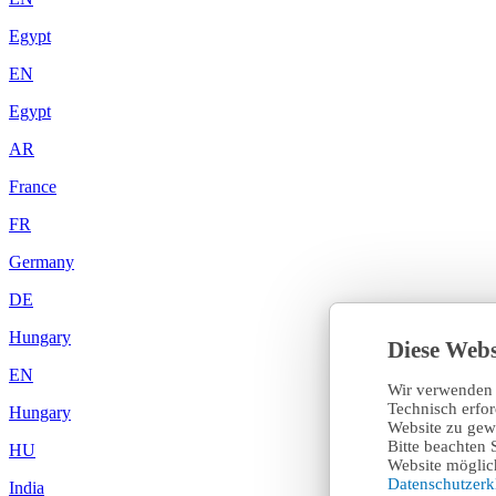
Egypt
EN
Egypt
AR
France
FR
Germany
DE
Hungary
Diese Webs
EN
Wir verwenden 
Technisch erfo
Hungary
Website zu gewä
Bitte beachten 
HU
Website möglich
Datenschutzer
India