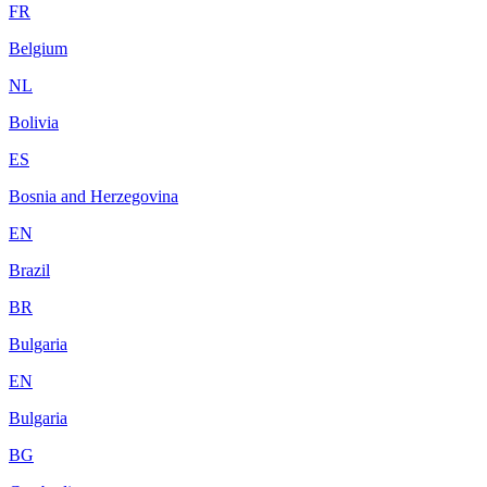
FR
Belgium
NL
Bolivia
ES
Bosnia and Herzegovina
EN
Brazil
BR
Bulgaria
EN
Bulgaria
BG