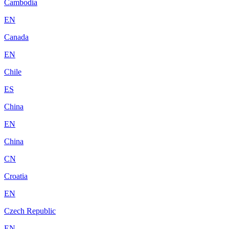
Cambodia
EN
Canada
EN
Chile
ES
China
EN
China
CN
Croatia
EN
Czech Republic
EN