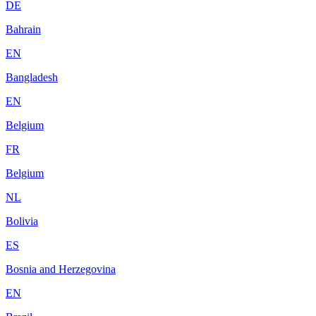
DE
Bahrain
EN
Bangladesh
EN
Belgium
FR
Belgium
NL
Bolivia
ES
Bosnia and Herzegovina
EN