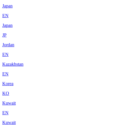
Japan
EN
Japan
JP
Jordan
EN
Kazakhstan
EN
Korea
KO
Kuwait
EN
Kuwait