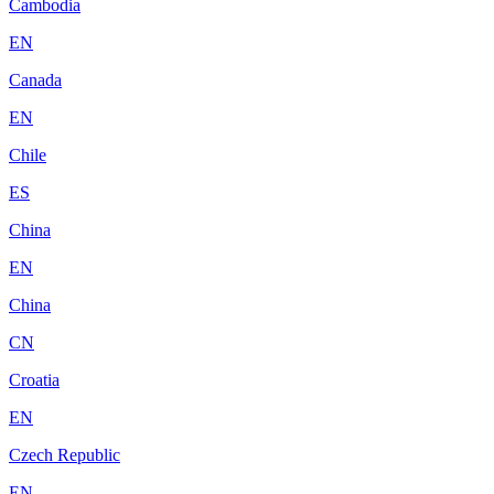
Cambodia
EN
Canada
EN
Chile
ES
China
EN
China
CN
Croatia
EN
Czech Republic
EN