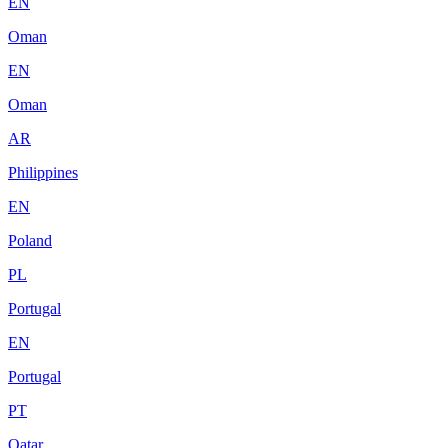
EN
Oman
EN
Oman
AR
Philippines
EN
Poland
PL
Portugal
EN
Portugal
PT
Qatar