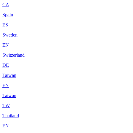
CA
Spain
ES
Sweden
EN
Switzerland
DE
Taiwan
EN
Taiwan
TW
Thailand
EN