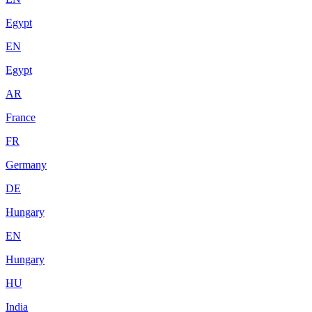
Egypt
EN
Egypt
AR
France
FR
Germany
DE
Hungary
EN
Hungary
HU
India