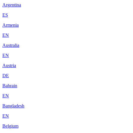
Argentina
ES
Armenia
EN
Australia
EN
Austria
DE
Bahrain
EN
Bangladesh
EN
Belgium