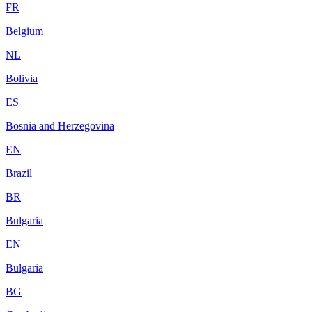
FR
Belgium
NL
Bolivia
ES
Bosnia and Herzegovina
EN
Brazil
BR
Bulgaria
EN
Bulgaria
BG