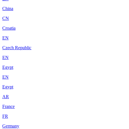
China
CN
Croatia
EN
Czech Republic
EN
Egypt
EN
Egypt
AR
France
FR
Germany