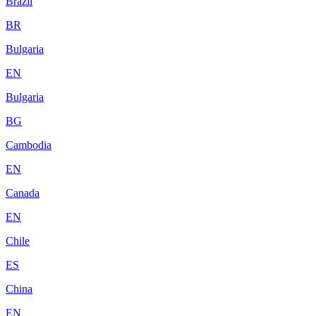
Brazil
BR
Bulgaria
EN
Bulgaria
BG
Cambodia
EN
Canada
EN
Chile
ES
China
EN