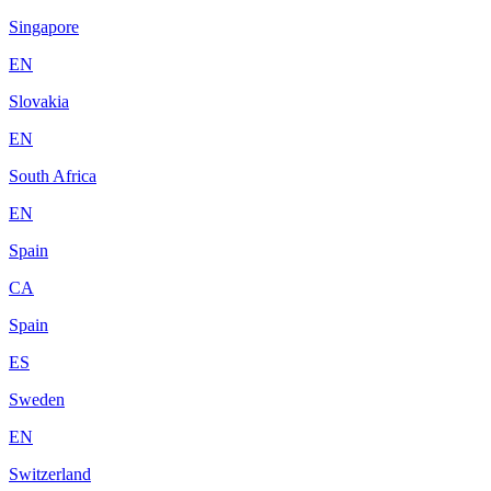
Singapore
EN
Slovakia
EN
South Africa
EN
Spain
CA
Spain
ES
Sweden
EN
Switzerland