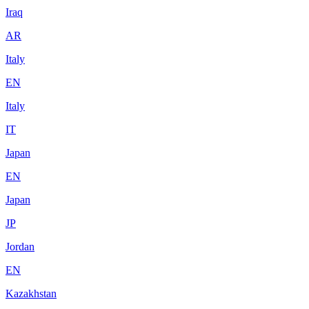
Iraq
AR
Italy
EN
Italy
IT
Japan
EN
Japan
JP
Jordan
EN
Kazakhstan