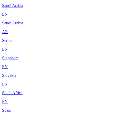
Saudi Arabia
EN
Saudi Arabia
AR
Serbia
EN
Singapore
EN
Slovakia
EN
South Africa
EN
Spain