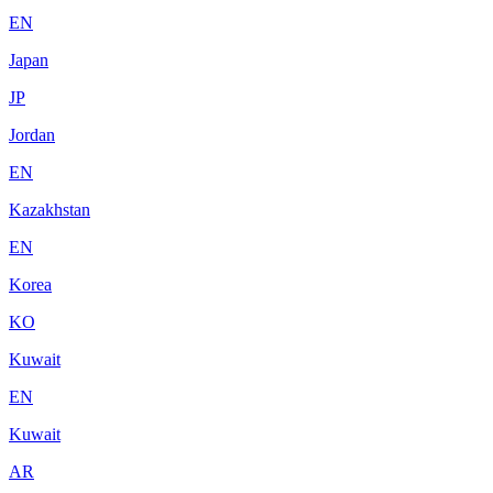
EN
Japan
JP
Jordan
EN
Kazakhstan
EN
Korea
KO
Kuwait
EN
Kuwait
AR