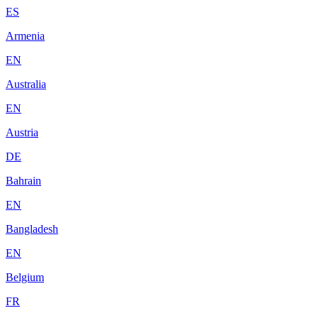
ES
Armenia
EN
Australia
EN
Austria
DE
Bahrain
EN
Bangladesh
EN
Belgium
FR