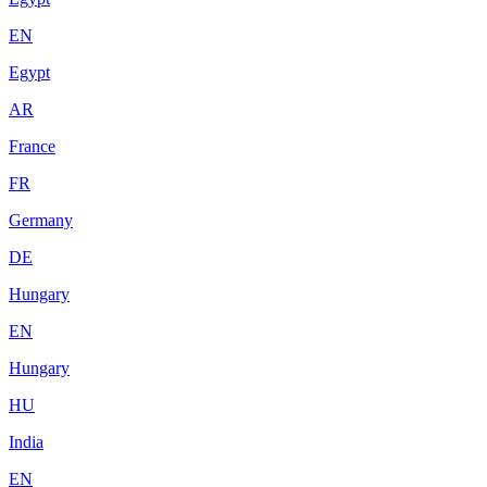
EN
Egypt
AR
France
FR
Germany
DE
Hungary
EN
Hungary
HU
India
EN