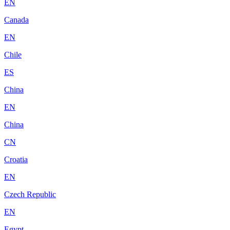
EN
Canada
EN
Chile
ES
China
EN
China
CN
Croatia
EN
Czech Republic
EN
Egypt