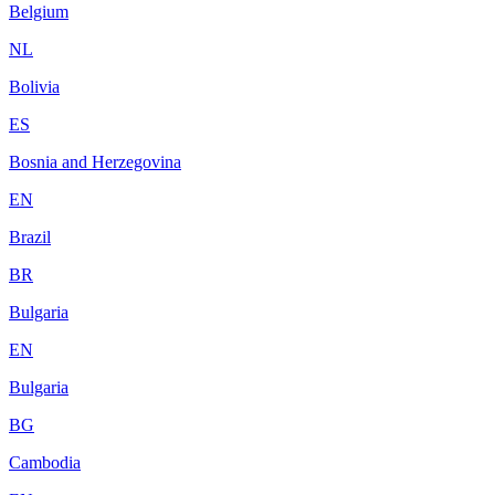
Belgium
NL
Bolivia
ES
Bosnia and Herzegovina
EN
Brazil
BR
Bulgaria
EN
Bulgaria
BG
Cambodia