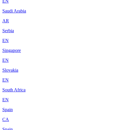
EN
Saudi Arabia
AR
Serbia
EN
Singapore
EN
Slovakia
EN
South Africa
EN
Spain
CA
Spain