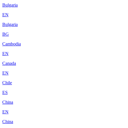
Bulgaria
EN
Bulgaria
BG
Cambodia
EN
Canada
EN
Chile
ES
China
EN
China