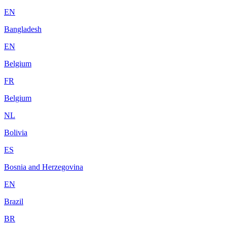
EN
Bangladesh
EN
Belgium
FR
Belgium
NL
Bolivia
ES
Bosnia and Herzegovina
EN
Brazil
BR