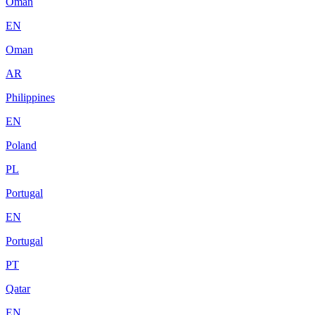
Oman
EN
Oman
AR
Philippines
EN
Poland
PL
Portugal
EN
Portugal
PT
Qatar
EN