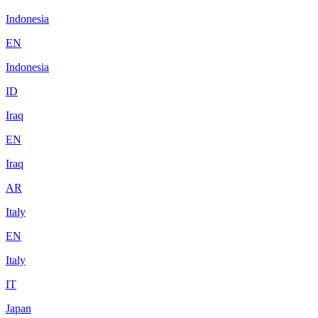
Indonesia
EN
Indonesia
ID
Iraq
EN
Iraq
AR
Italy
EN
Italy
IT
Japan