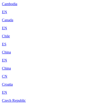
Cambodia
EN
Canada
EN
Chile
ES
China
EN
China
CN
Croatia
EN
Czech Republic