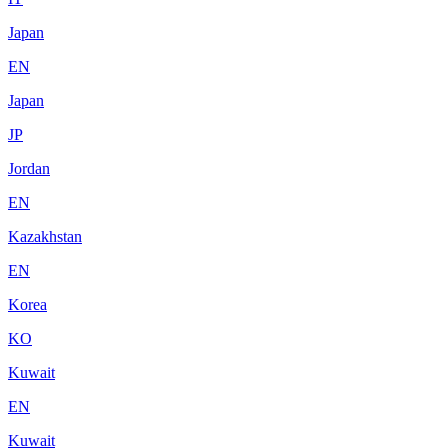
Japan
EN
Japan
JP
Jordan
EN
Kazakhstan
EN
Korea
KO
Kuwait
EN
Kuwait