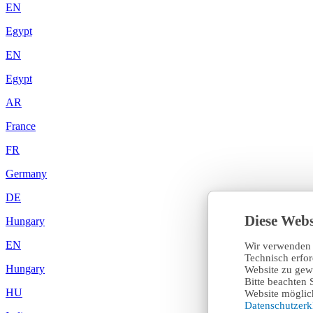
EN
Egypt
EN
Egypt
AR
France
FR
Germany
DE
Diese Webs
Hungary
EN
Wir verwenden 
Technisch erfo
Hungary
Website zu gewä
Bitte beachten 
HU
Website möglich
Datenschutzer