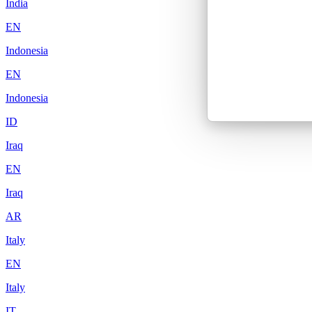
India
EN
Indonesia
EN
Indonesia
ID
Iraq
EN
Iraq
AR
Italy
EN
Italy
IT