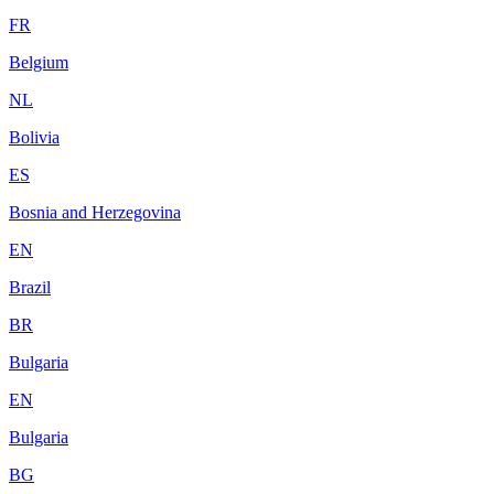
FR
Belgium
NL
Bolivia
ES
Bosnia and Herzegovina
EN
Brazil
BR
Bulgaria
EN
Bulgaria
BG