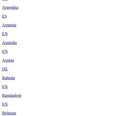
Argentina
ES
Armenia
EN
Australia
EN
Austria
DE
Bahrain
EN
Bangladesh
EN
Belgium