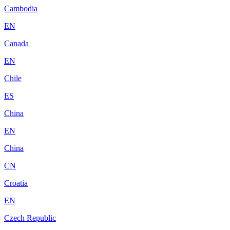
Cambodia
EN
Canada
EN
Chile
ES
China
EN
China
CN
Croatia
EN
Czech Republic