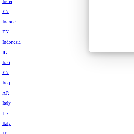
India
EN
Indonesia
EN
Indonesia
ID
Iraq
EN
Iraq
AR
Italy
EN
Italy
IT