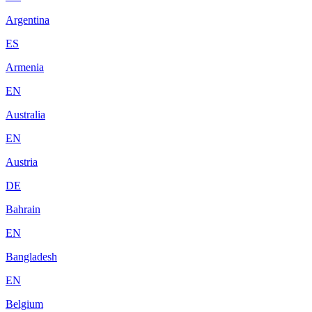
Argentina
ES
Armenia
EN
Australia
EN
Austria
DE
Bahrain
EN
Bangladesh
EN
Belgium