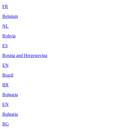
FR
Belgium
NL
Bolivia
ES
Bosnia and Herzegovina
EN
Brazil
BR
Bulgaria
EN
Bulgaria
BG