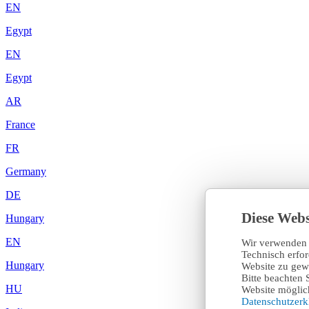
EN
Egypt
EN
Egypt
AR
France
FR
Germany
DE
Diese Webs
Hungary
EN
Wir verwenden 
Technisch erfo
Hungary
Website zu gewä
Bitte beachten 
HU
Website möglich
Datenschutzer