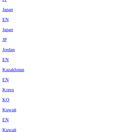
Japan
EN
Japan
JP
Jordan
EN
Kazakhstan
EN
Korea
KO
Kuwait
EN
Kuwait