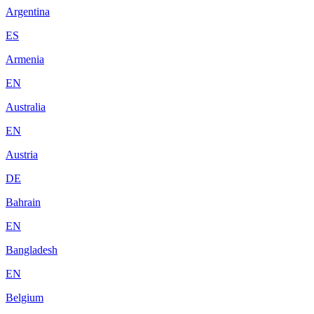
Argentina
ES
Armenia
EN
Australia
EN
Austria
DE
Bahrain
EN
Bangladesh
EN
Belgium