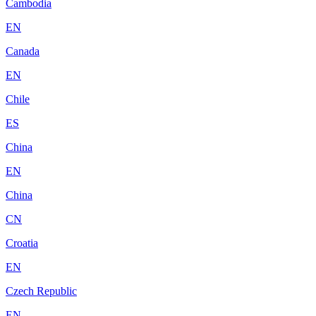
Cambodia
EN
Canada
EN
Chile
ES
China
EN
China
CN
Croatia
EN
Czech Republic
EN