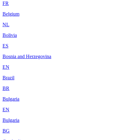
FR
Belgium
NL
Bolivia
ES
Bosnia and Herzegovina
EN
Brazil
BR
Bulgaria
EN
Bulgaria
BG