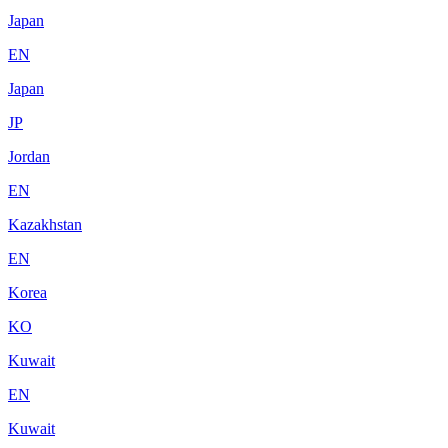
Japan
EN
Japan
JP
Jordan
EN
Kazakhstan
EN
Korea
KO
Kuwait
EN
Kuwait