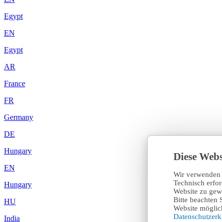
Egypt
EN
Egypt
AR
France
FR
Germany
DE
Hungary
Diese Webs
EN
Wir verwenden 
Technisch erfo
Hungary
Website zu gewä
Bitte beachten 
HU
Website möglich
Datenschutzer
India