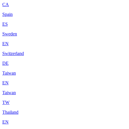
CA
Spain
ES
Sweden
EN
Switzerland
DE
Taiwan
EN
Taiwan
TW
Thailand
EN