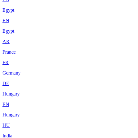
Egypt
EN
Egypt
AR
France
FR
Germany
DE
Hungary
EN
Hungary
HU
India