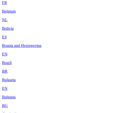
FR
Belgium
NL
Bolivia
ES
Bosnia and Herzegovina
EN
Brazil
BR
Bulgaria
EN
Bulgaria
BG