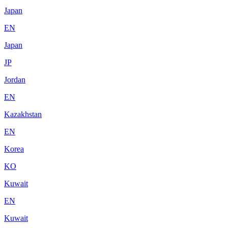
Japan
EN
Japan
JP
Jordan
EN
Kazakhstan
EN
Korea
KO
Kuwait
EN
Kuwait