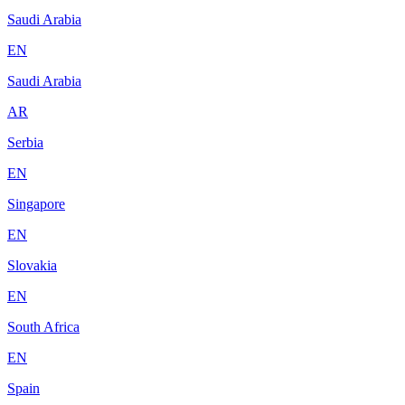
Saudi Arabia
EN
Saudi Arabia
AR
Serbia
EN
Singapore
EN
Slovakia
EN
South Africa
EN
Spain