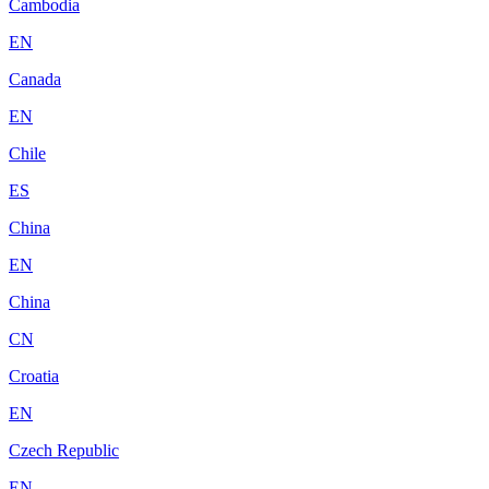
Cambodia
EN
Canada
EN
Chile
ES
China
EN
China
CN
Croatia
EN
Czech Republic
EN