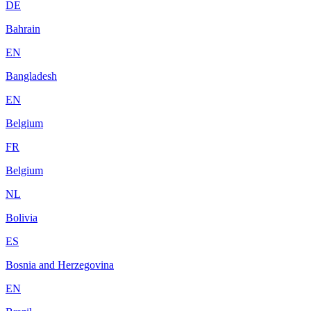
DE
Bahrain
EN
Bangladesh
EN
Belgium
FR
Belgium
NL
Bolivia
ES
Bosnia and Herzegovina
EN