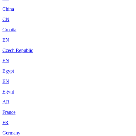
China
CN
Croatia
EN
Czech Republic
EN
Egypt
EN
Egypt
AR
France
FR
Germany