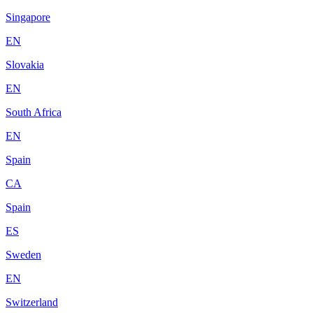
Singapore
EN
Slovakia
EN
South Africa
EN
Spain
CA
Spain
ES
Sweden
EN
Switzerland