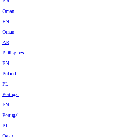
EN
Oman
EN
Oman
AR
Philippines
EN
Poland
PL
Portugal
EN
Portugal
PT
Qatar