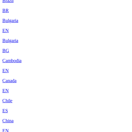
Brazil
BR
Bulgaria
EN
Bulgaria
BG
Cambodia
EN
Canada
EN
Chile
ES
China
EN