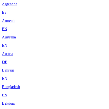
Argentina
ES
Armenia
EN
Australia
EN
Austria
DE
Bahrain
EN
Bangladesh
EN
Belgium