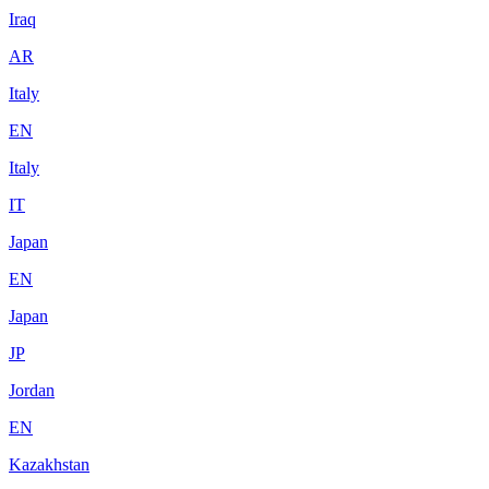
Iraq
AR
Italy
EN
Italy
IT
Japan
EN
Japan
JP
Jordan
EN
Kazakhstan