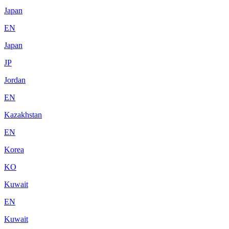
Japan
EN
Japan
JP
Jordan
EN
Kazakhstan
EN
Korea
KO
Kuwait
EN
Kuwait