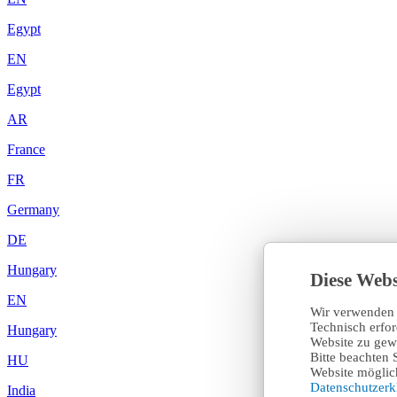
Egypt
EN
Egypt
AR
France
FR
Germany
DE
Hungary
Diese Webs
EN
Wir verwenden 
Technisch erfo
Hungary
Website zu gewä
Bitte beachten 
HU
Website möglich
Datenschutzer
India