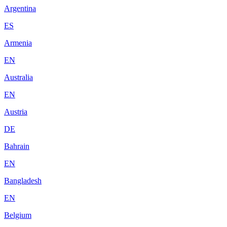
Argentina
ES
Armenia
EN
Australia
EN
Austria
DE
Bahrain
EN
Bangladesh
EN
Belgium