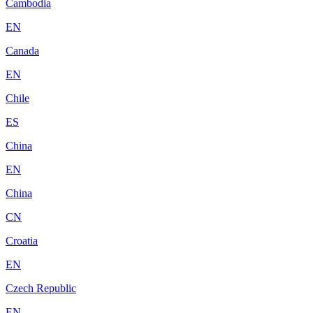
Cambodia
EN
Canada
EN
Chile
ES
China
EN
China
CN
Croatia
EN
Czech Republic
EN