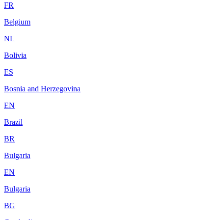
FR
Belgium
NL
Bolivia
ES
Bosnia and Herzegovina
EN
Brazil
BR
Bulgaria
EN
Bulgaria
BG