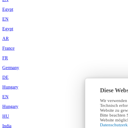
Egypt
EN
Egypt
AR
France
FR
Germany
DE
Hungary
Diese Webs
EN
Wir verwenden 
Technisch erfo
Hungary
Website zu gewä
Bitte beachten 
HU
Website möglich
Datenschutzer
India