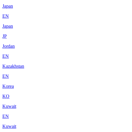
Japan
EN
Japan
JP
Jordan
EN
Kazakhstan
EN
Korea
KO
Kuwait
EN
Kuwait