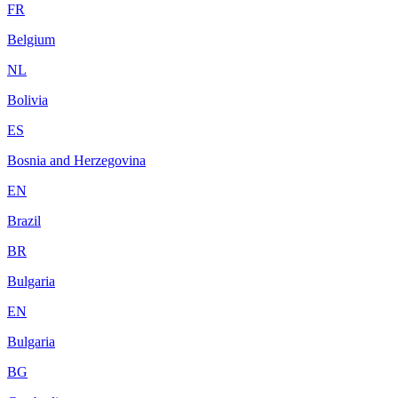
FR
Belgium
NL
Bolivia
ES
Bosnia and Herzegovina
EN
Brazil
BR
Bulgaria
EN
Bulgaria
BG