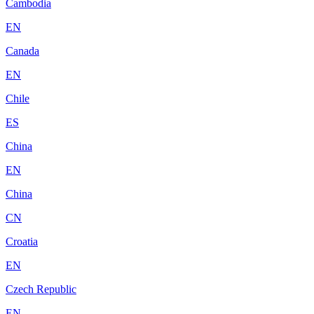
Cambodia
EN
Canada
EN
Chile
ES
China
EN
China
CN
Croatia
EN
Czech Republic
EN