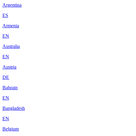
Argentina
ES
Armenia
EN
Australia
EN
Austria
DE
Bahrain
EN
Bangladesh
EN
Belgium