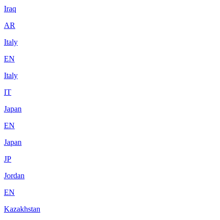
Iraq
AR
Italy
EN
Italy
IT
Japan
EN
Japan
JP
Jordan
EN
Kazakhstan