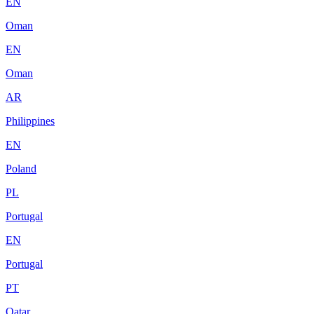
EN
Oman
EN
Oman
AR
Philippines
EN
Poland
PL
Portugal
EN
Portugal
PT
Qatar