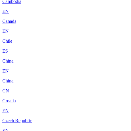
Cambodia
EN
Canada
EN
Chile
ES
China
EN
China
CN
Croatia
EN
Czech Republic
EN