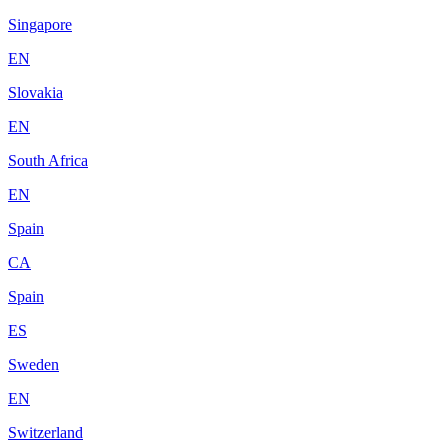
Singapore
EN
Slovakia
EN
South Africa
EN
Spain
CA
Spain
ES
Sweden
EN
Switzerland