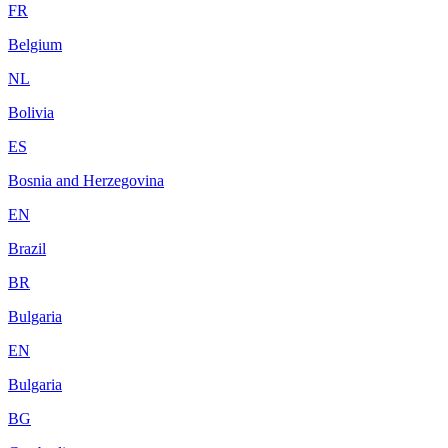
FR
Belgium
NL
Bolivia
ES
Bosnia and Herzegovina
EN
Brazil
BR
Bulgaria
EN
Bulgaria
BG