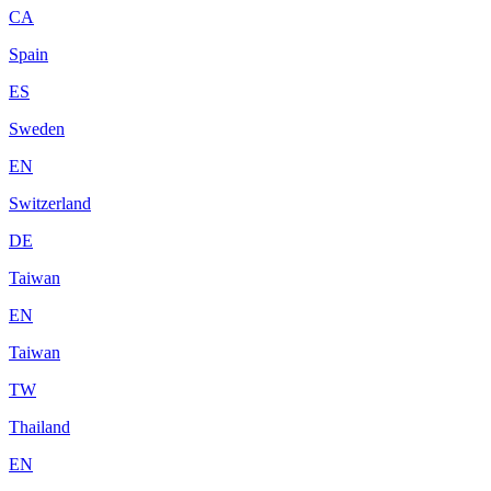
CA
Spain
ES
Sweden
EN
Switzerland
DE
Taiwan
EN
Taiwan
TW
Thailand
EN