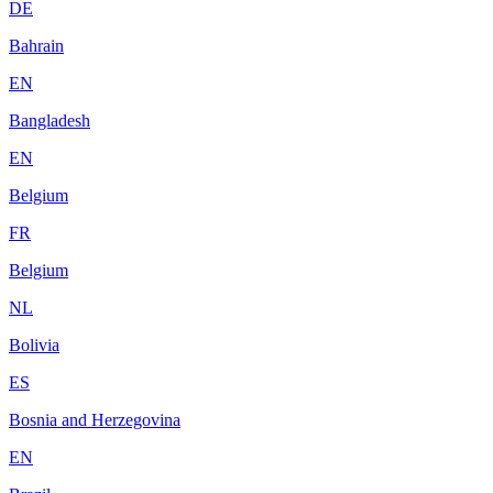
DE
Bahrain
EN
Bangladesh
EN
Belgium
FR
Belgium
NL
Bolivia
ES
Bosnia and Herzegovina
EN