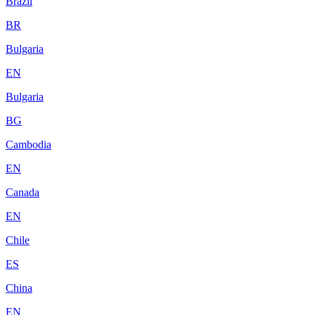
Brazil
BR
Bulgaria
EN
Bulgaria
BG
Cambodia
EN
Canada
EN
Chile
ES
China
EN