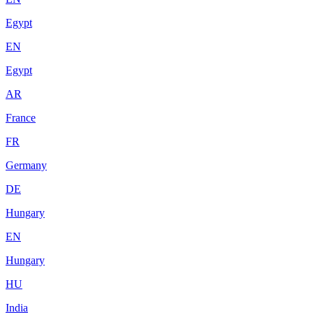
Egypt
EN
Egypt
AR
France
FR
Germany
DE
Hungary
EN
Hungary
HU
India