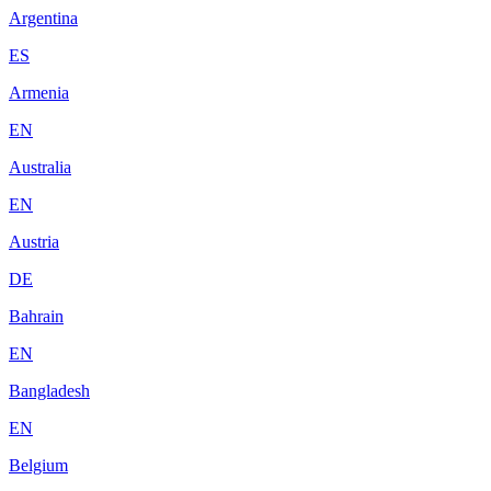
Argentina
ES
Armenia
EN
Australia
EN
Austria
DE
Bahrain
EN
Bangladesh
EN
Belgium