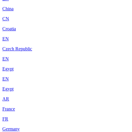
China
CN
Croatia
EN
Czech Republic
EN
Egypt
EN
Egypt
AR
France
FR
Germany