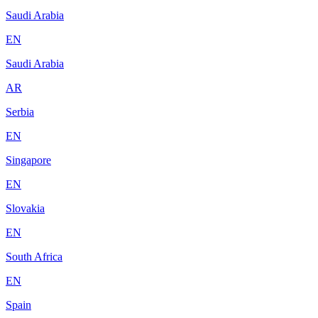
Saudi Arabia
EN
Saudi Arabia
AR
Serbia
EN
Singapore
EN
Slovakia
EN
South Africa
EN
Spain