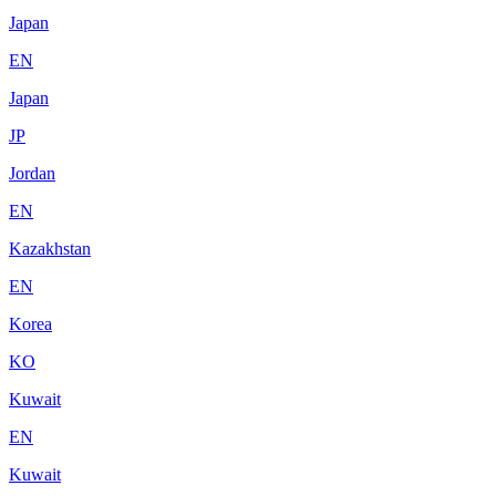
Japan
EN
Japan
JP
Jordan
EN
Kazakhstan
EN
Korea
KO
Kuwait
EN
Kuwait