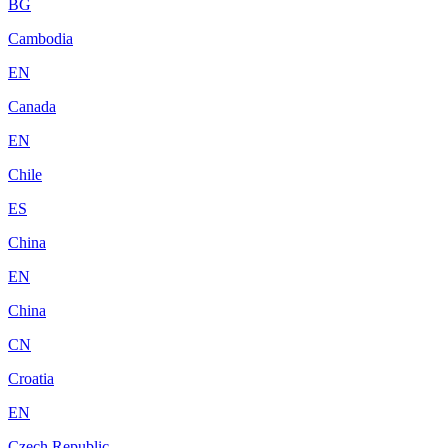
BG
Cambodia
EN
Canada
EN
Chile
ES
China
EN
China
CN
Croatia
EN
Czech Republic