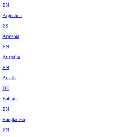
EN
Argentina
ES
Armenia
EN
Australia
EN
Austria
DE
Bahrain
EN
Bangladesh
EN