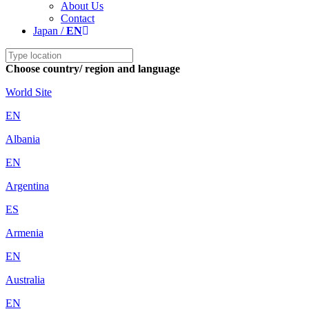
About Us
Contact
Japan /
EN
Choose country/ region and language
World Site
EN
Albania
EN
Argentina
ES
Armenia
EN
Australia
EN