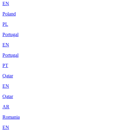
EN
Poland
PL
Portugal
EN
Portugal
PT
Qatar
EN
Qatar
AR
Romania
EN