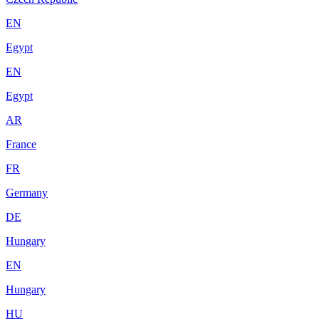
EN
Egypt
EN
Egypt
AR
France
FR
Germany
DE
Hungary
EN
Hungary
HU