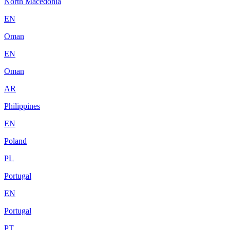
North Macedonia
EN
Oman
EN
Oman
AR
Philippines
EN
Poland
PL
Portugal
EN
Portugal
PT