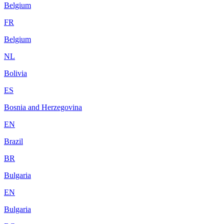
Belgium
FR
Belgium
NL
Bolivia
ES
Bosnia and Herzegovina
EN
Brazil
BR
Bulgaria
EN
Bulgaria