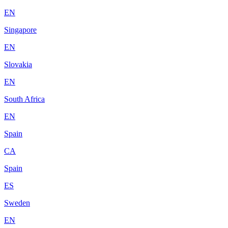
EN
Singapore
EN
Slovakia
EN
South Africa
EN
Spain
CA
Spain
ES
Sweden
EN