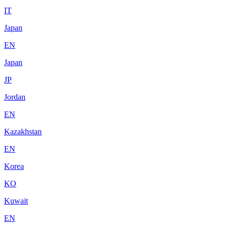
IT
Japan
EN
Japan
JP
Jordan
EN
Kazakhstan
EN
Korea
KO
Kuwait
EN