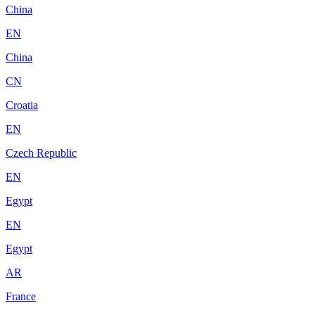
China
EN
China
CN
Croatia
EN
Czech Republic
EN
Egypt
EN
Egypt
AR
France