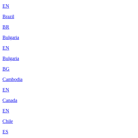
EN
Brazil
BR
Bulgaria
EN
Bulgaria
BG
Cambodia
EN
Canada
EN
Chile
ES