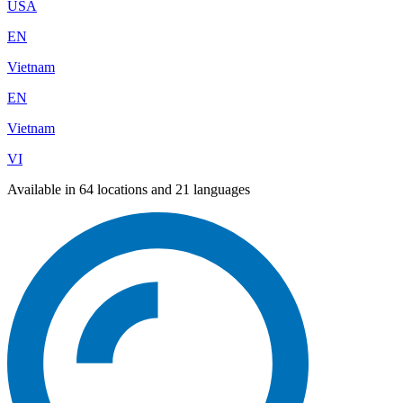
USA
EN
Vietnam
EN
Vietnam
VI
Available in 64 locations and 21 languages