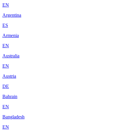
EN
Argentina
ES
Armenia
EN
Australia
EN
Austria
DE
Bahrain
EN
Bangladesh
EN