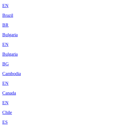
EN
Brazil
BR
Bulgaria
EN
Bulgaria
BG
Cambodia
EN
Canada
EN
Chile
ES