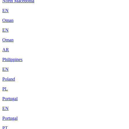
North Macedonia
EN
Oman
EN
Oman
AR
Philippines
EN
Poland
PL
Portugal
EN
Portugal
PT