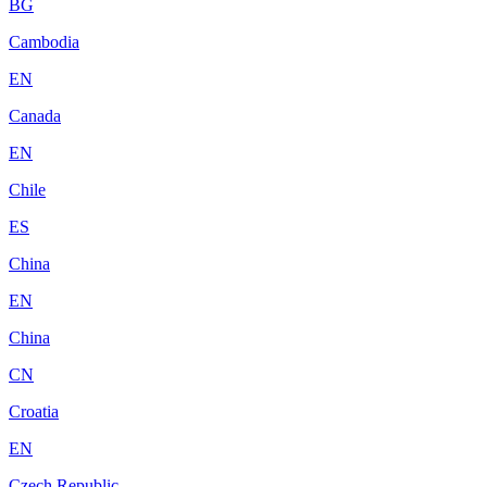
BG
Cambodia
EN
Canada
EN
Chile
ES
China
EN
China
CN
Croatia
EN
Czech Republic