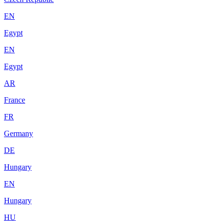
EN
Egypt
EN
Egypt
AR
France
FR
Germany
DE
Hungary
EN
Hungary
HU