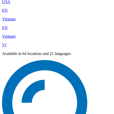
USA
EN
Vietnam
EN
Vietnam
VI
Available in 64 locations and 21 languages