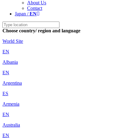
About Us
Contact
Japan /
EN
Choose country/ region and language
World Site
EN
Albania
EN
Argentina
ES
Armenia
EN
Australia
EN