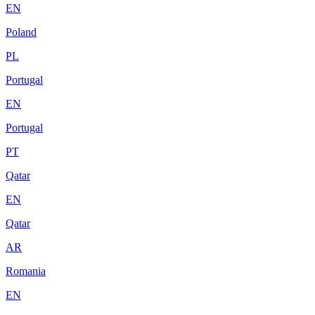
EN
Poland
PL
Portugal
EN
Portugal
PT
Qatar
EN
Qatar
AR
Romania
EN