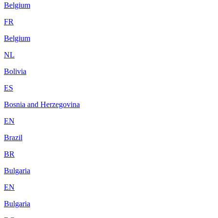
Belgium
FR
Belgium
NL
Bolivia
ES
Bosnia and Herzegovina
EN
Brazil
BR
Bulgaria
EN
Bulgaria