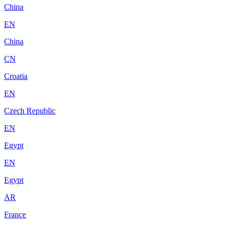
China
EN
China
CN
Croatia
EN
Czech Republic
EN
Egypt
EN
Egypt
AR
France