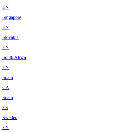
EN
Singapore
EN
Slovakia
EN
South Africa
EN
Spain
CA
Spain
ES
Sweden
EN