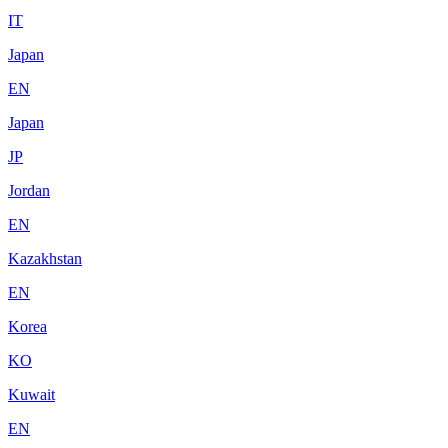
IT
Japan
EN
Japan
JP
Jordan
EN
Kazakhstan
EN
Korea
KO
Kuwait
EN