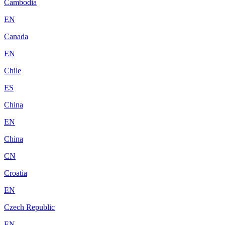
Cambodia
EN
Canada
EN
Chile
ES
China
EN
China
CN
Croatia
EN
Czech Republic
EN