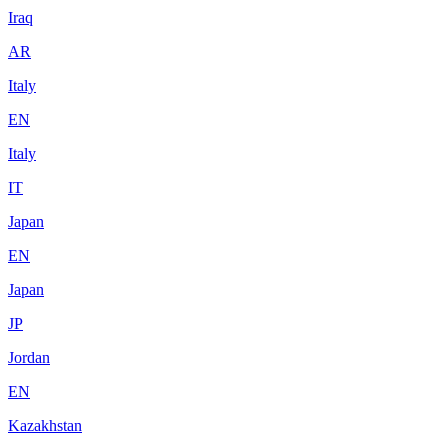
Iraq
AR
Italy
EN
Italy
IT
Japan
EN
Japan
JP
Jordan
EN
Kazakhstan