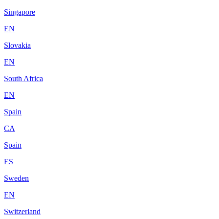
Singapore
EN
Slovakia
EN
South Africa
EN
Spain
CA
Spain
ES
Sweden
EN
Switzerland