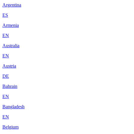
Argentina
ES
Armenia
EN
Australia
EN
Austria
DE
Bahrain
EN
Bangladesh
EN
Belgium