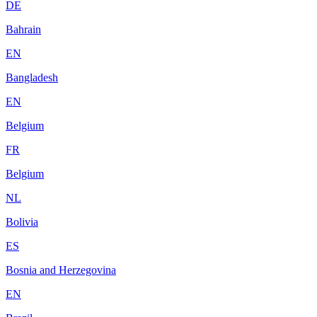
DE
Bahrain
EN
Bangladesh
EN
Belgium
FR
Belgium
NL
Bolivia
ES
Bosnia and Herzegovina
EN