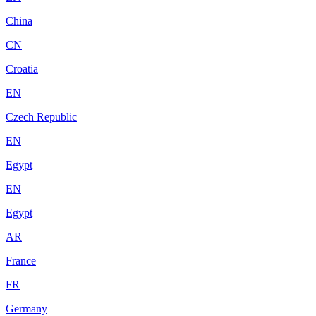
China
CN
Croatia
EN
Czech Republic
EN
Egypt
EN
Egypt
AR
France
FR
Germany