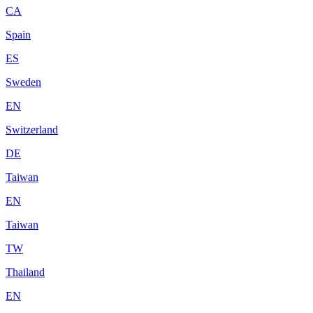
CA
Spain
ES
Sweden
EN
Switzerland
DE
Taiwan
EN
Taiwan
TW
Thailand
EN