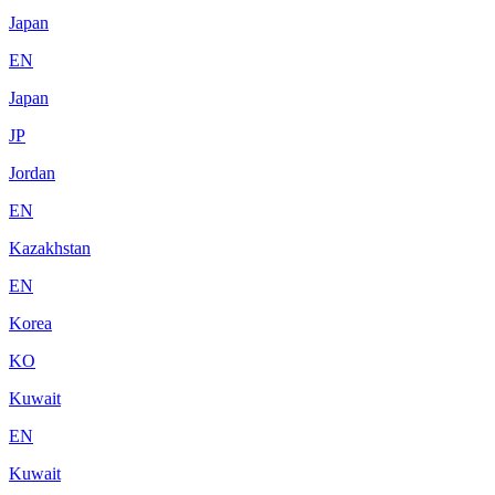
Japan
EN
Japan
JP
Jordan
EN
Kazakhstan
EN
Korea
KO
Kuwait
EN
Kuwait