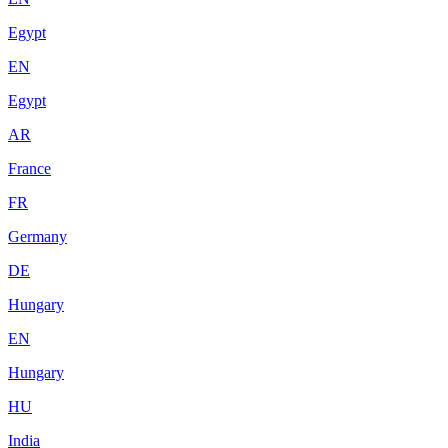
Egypt
EN
Egypt
AR
France
FR
Germany
DE
Hungary
EN
Hungary
HU
India