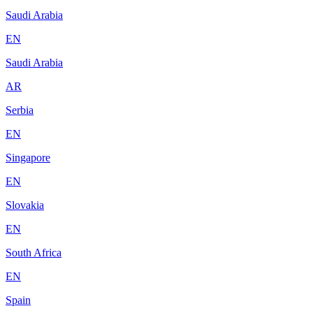
Saudi Arabia
EN
Saudi Arabia
AR
Serbia
EN
Singapore
EN
Slovakia
EN
South Africa
EN
Spain