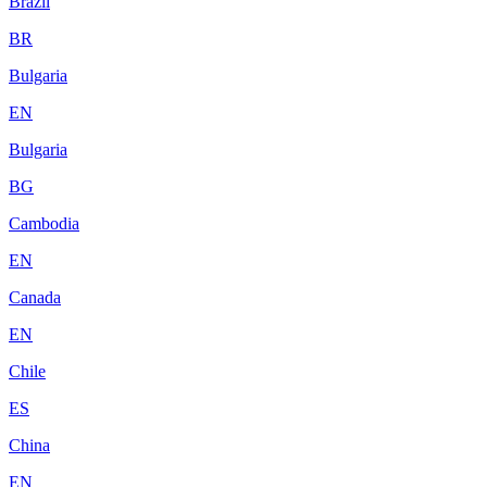
Brazil
BR
Bulgaria
EN
Bulgaria
BG
Cambodia
EN
Canada
EN
Chile
ES
China
EN