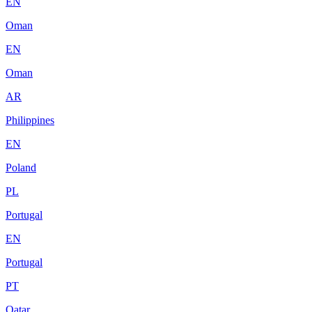
EN
Oman
EN
Oman
AR
Philippines
EN
Poland
PL
Portugal
EN
Portugal
PT
Qatar