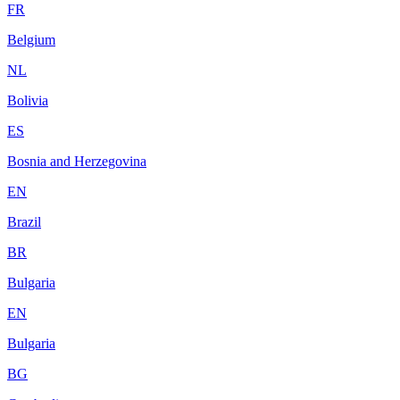
FR
Belgium
NL
Bolivia
ES
Bosnia and Herzegovina
EN
Brazil
BR
Bulgaria
EN
Bulgaria
BG