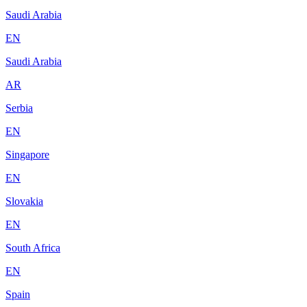
Saudi Arabia
EN
Saudi Arabia
AR
Serbia
EN
Singapore
EN
Slovakia
EN
South Africa
EN
Spain