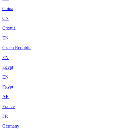
China
CN
Croatia
EN
Czech Republic
EN
Egypt
EN
Egypt
AR
France
FR
Germany