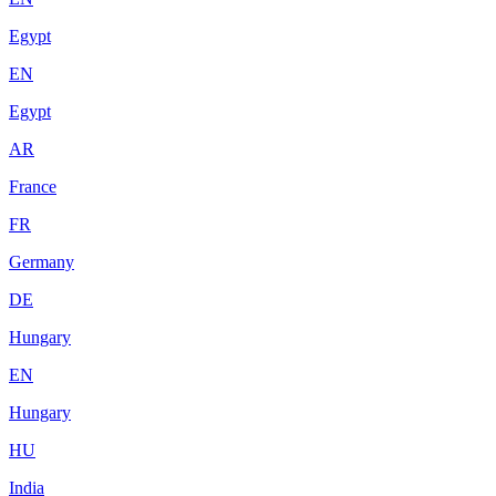
Egypt
EN
Egypt
AR
France
FR
Germany
DE
Hungary
EN
Hungary
HU
India