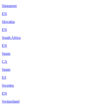
Singapore
EN
Slovakia
EN
South Africa
EN
Spain
CA
Spain
ES
Sweden
EN
Switzerland