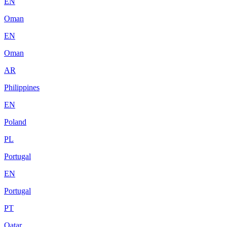
EN
Oman
EN
Oman
AR
Philippines
EN
Poland
PL
Portugal
EN
Portugal
PT
Qatar