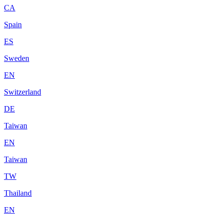
CA
Spain
ES
Sweden
EN
Switzerland
DE
Taiwan
EN
Taiwan
TW
Thailand
EN