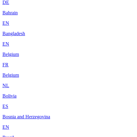
DE
Bahrain
EN
Bangladesh
EN
Belgium
FR
Belgium
NL
Bolivia
ES
Bosnia and Herzegovina
EN