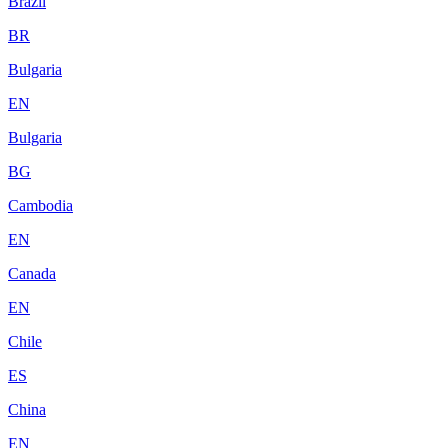
Brazil
BR
Bulgaria
EN
Bulgaria
BG
Cambodia
EN
Canada
EN
Chile
ES
China
EN