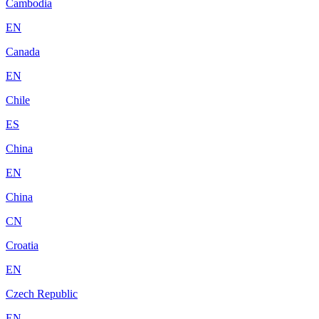
Cambodia
EN
Canada
EN
Chile
ES
China
EN
China
CN
Croatia
EN
Czech Republic
EN