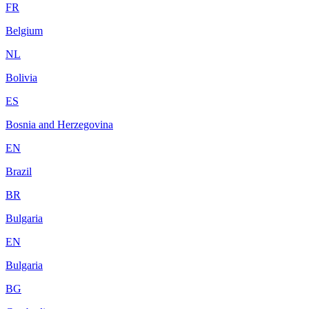
FR
Belgium
NL
Bolivia
ES
Bosnia and Herzegovina
EN
Brazil
BR
Bulgaria
EN
Bulgaria
BG