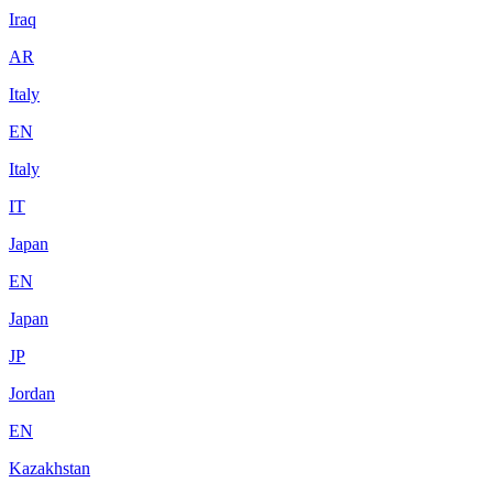
Iraq
AR
Italy
EN
Italy
IT
Japan
EN
Japan
JP
Jordan
EN
Kazakhstan