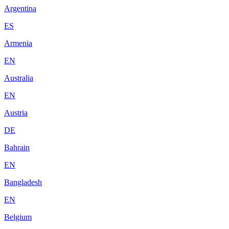
Argentina
ES
Armenia
EN
Australia
EN
Austria
DE
Bahrain
EN
Bangladesh
EN
Belgium