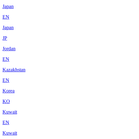
Japan
EN
Japan
JP
Jordan
EN
Kazakhstan
EN
Korea
KO
Kuwait
EN
Kuwait