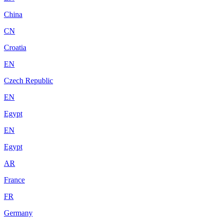
China
CN
Croatia
EN
Czech Republic
EN
Egypt
EN
Egypt
AR
France
FR
Germany