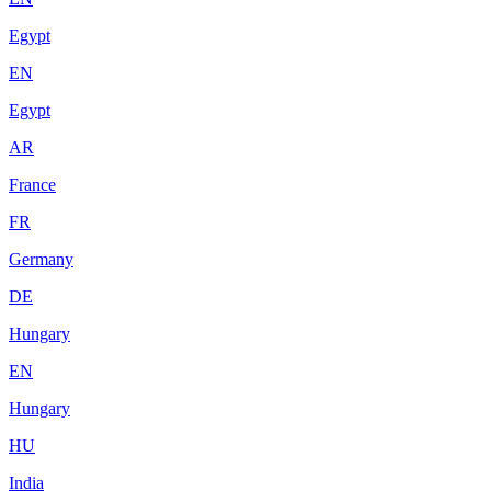
Egypt
EN
Egypt
AR
France
FR
Germany
DE
Hungary
EN
Hungary
HU
India