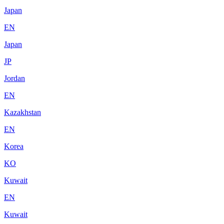
Japan
EN
Japan
JP
Jordan
EN
Kazakhstan
EN
Korea
KO
Kuwait
EN
Kuwait