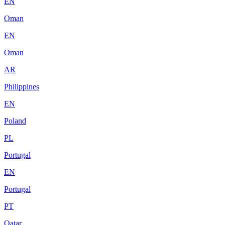
EN
Oman
EN
Oman
AR
Philippines
EN
Poland
PL
Portugal
EN
Portugal
PT
Qatar