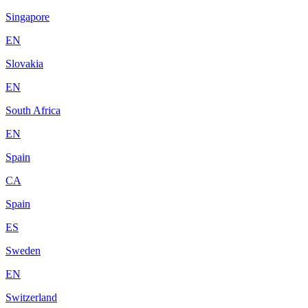
Singapore
EN
Slovakia
EN
South Africa
EN
Spain
CA
Spain
ES
Sweden
EN
Switzerland