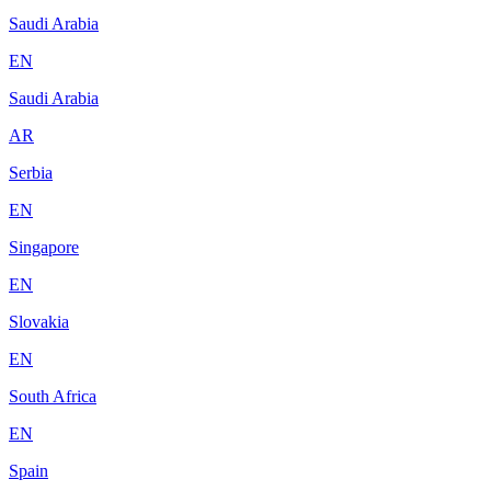
Saudi Arabia
EN
Saudi Arabia
AR
Serbia
EN
Singapore
EN
Slovakia
EN
South Africa
EN
Spain