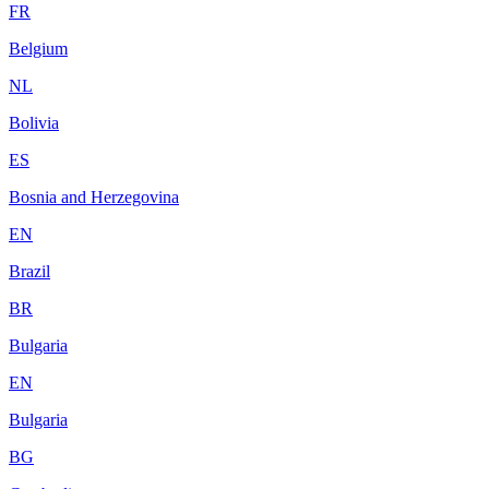
FR
Belgium
NL
Bolivia
ES
Bosnia and Herzegovina
EN
Brazil
BR
Bulgaria
EN
Bulgaria
BG