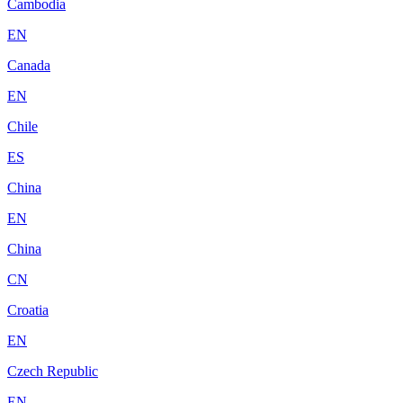
Cambodia
EN
Canada
EN
Chile
ES
China
EN
China
CN
Croatia
EN
Czech Republic
EN