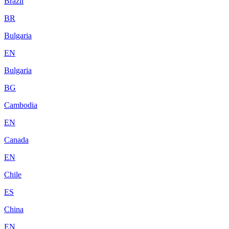
Brazil
BR
Bulgaria
EN
Bulgaria
BG
Cambodia
EN
Canada
EN
Chile
ES
China
EN