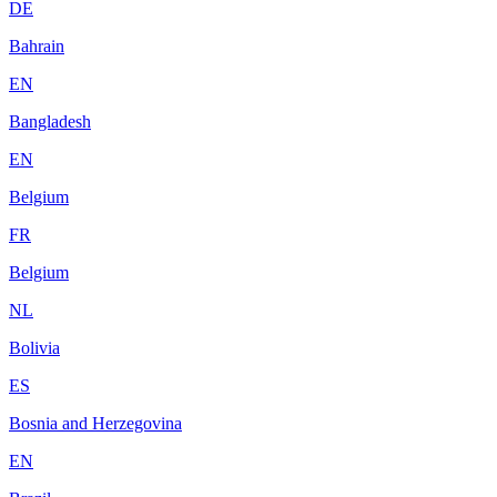
DE
Bahrain
EN
Bangladesh
EN
Belgium
FR
Belgium
NL
Bolivia
ES
Bosnia and Herzegovina
EN