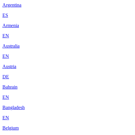
Argentina
ES
Armenia
EN
Australia
EN
Austria
DE
Bahrain
EN
Bangladesh
EN
Belgium