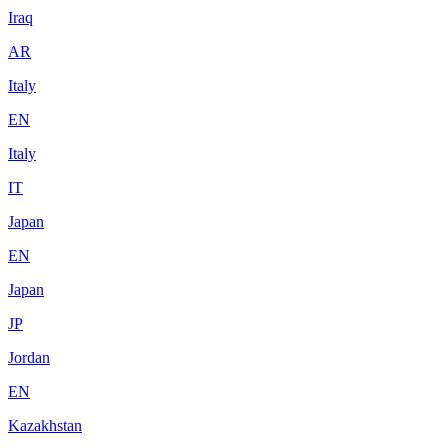
Iraq
AR
Italy
EN
Italy
IT
Japan
EN
Japan
JP
Jordan
EN
Kazakhstan