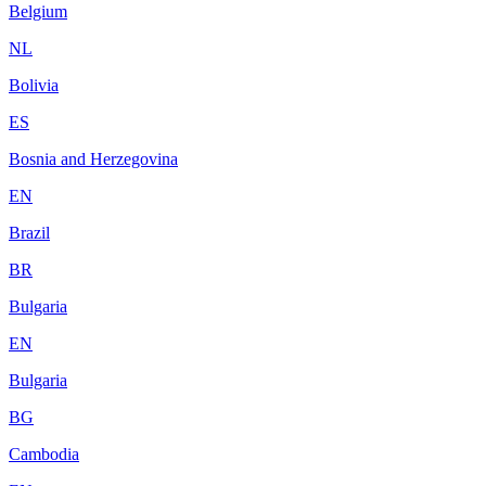
Belgium
NL
Bolivia
ES
Bosnia and Herzegovina
EN
Brazil
BR
Bulgaria
EN
Bulgaria
BG
Cambodia