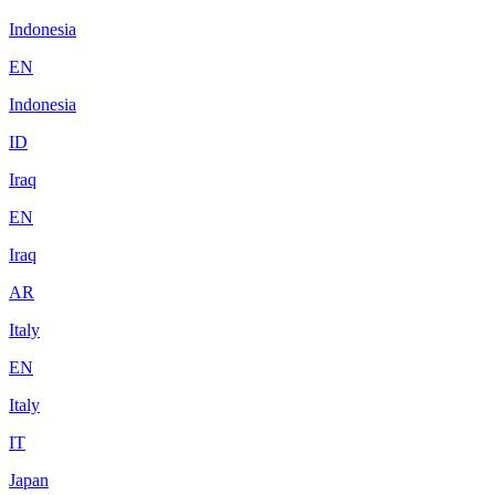
Indonesia
EN
Indonesia
ID
Iraq
EN
Iraq
AR
Italy
EN
Italy
IT
Japan