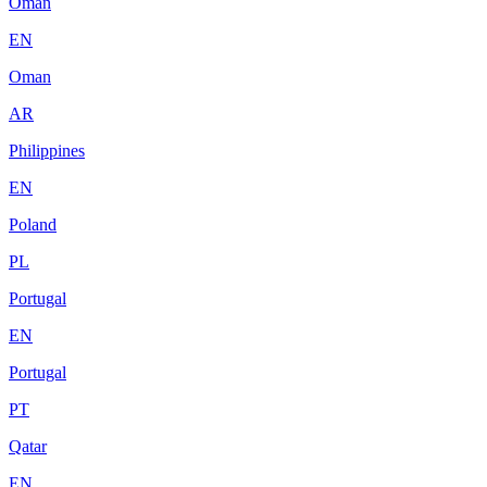
Oman
EN
Oman
AR
Philippines
EN
Poland
PL
Portugal
EN
Portugal
PT
Qatar
EN