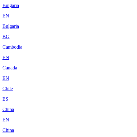
Bulgaria
EN
Bulgaria
BG
Cambodia
EN
Canada
EN
Chile
ES
China
EN
China