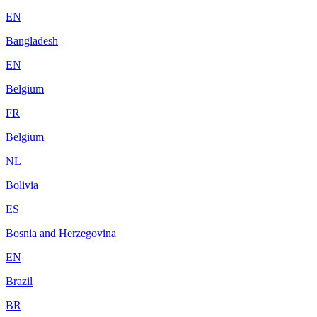
EN
Bangladesh
EN
Belgium
FR
Belgium
NL
Bolivia
ES
Bosnia and Herzegovina
EN
Brazil
BR