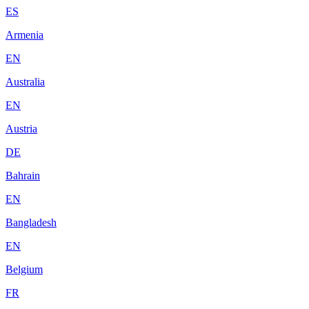
ES
Armenia
EN
Australia
EN
Austria
DE
Bahrain
EN
Bangladesh
EN
Belgium
FR