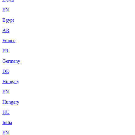
EN
Egypt
AR
France
FR
Germany
DE
Hungary
EN
Hungary
HU
India
EN