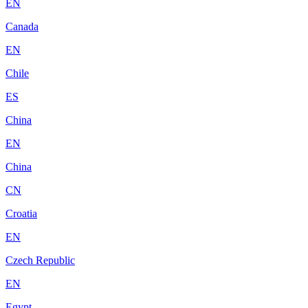
EN
Canada
EN
Chile
ES
China
EN
China
CN
Croatia
EN
Czech Republic
EN
Egypt