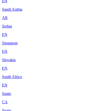
EN
Saudi Arabia
AR
Serbia
EN
Singapore
EN
Slovakia
EN
South Africa
EN
Spain
CA
Spain