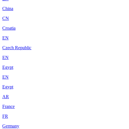
China
CN
Croatia
EN
Czech Republic
EN
Egypt
EN
Egypt
AR
France
FR
Germany