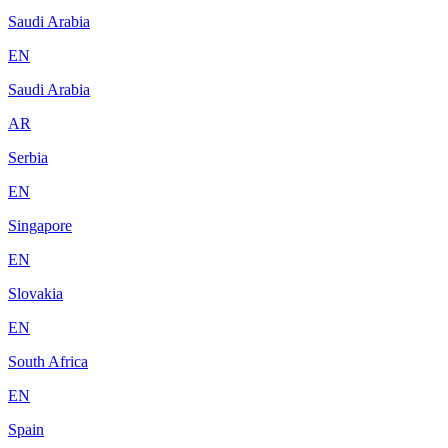
Saudi Arabia
EN
Saudi Arabia
AR
Serbia
EN
Singapore
EN
Slovakia
EN
South Africa
EN
Spain