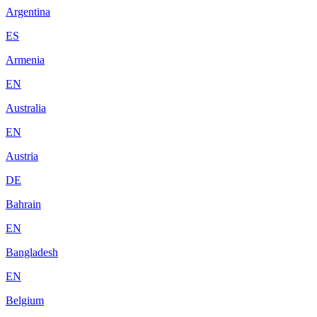
Argentina
ES
Armenia
EN
Australia
EN
Austria
DE
Bahrain
EN
Bangladesh
EN
Belgium