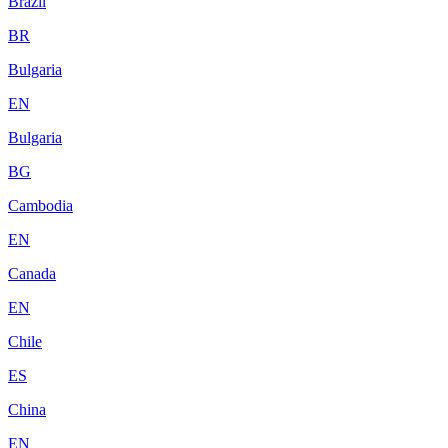
Brazil
BR
Bulgaria
EN
Bulgaria
BG
Cambodia
EN
Canada
EN
Chile
ES
China
EN