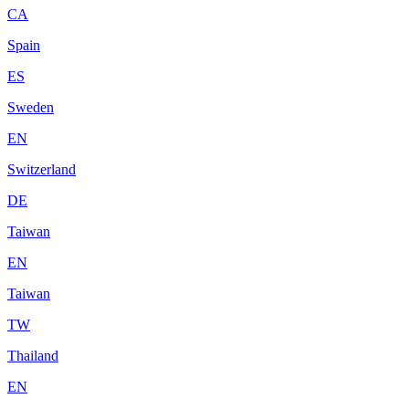
CA
Spain
ES
Sweden
EN
Switzerland
DE
Taiwan
EN
Taiwan
TW
Thailand
EN