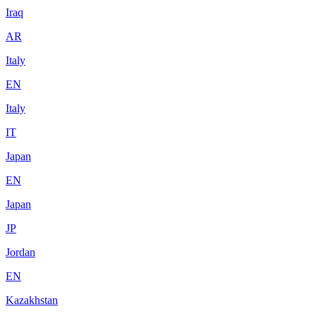
Iraq
AR
Italy
EN
Italy
IT
Japan
EN
Japan
JP
Jordan
EN
Kazakhstan