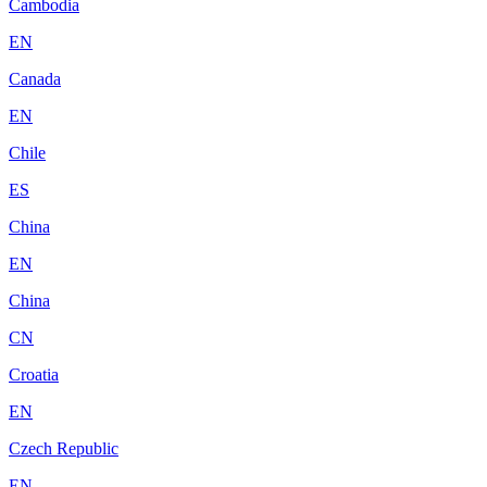
Cambodia
EN
Canada
EN
Chile
ES
China
EN
China
CN
Croatia
EN
Czech Republic
EN