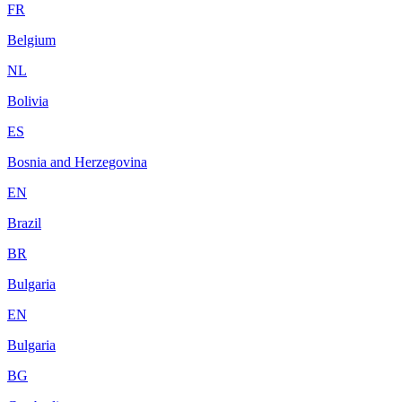
FR
Belgium
NL
Bolivia
ES
Bosnia and Herzegovina
EN
Brazil
BR
Bulgaria
EN
Bulgaria
BG