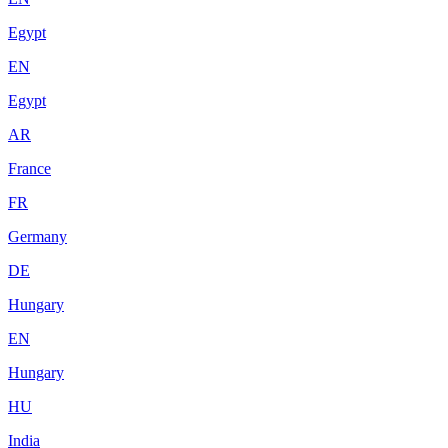
Egypt
EN
Egypt
AR
France
FR
Germany
DE
Hungary
EN
Hungary
HU
India