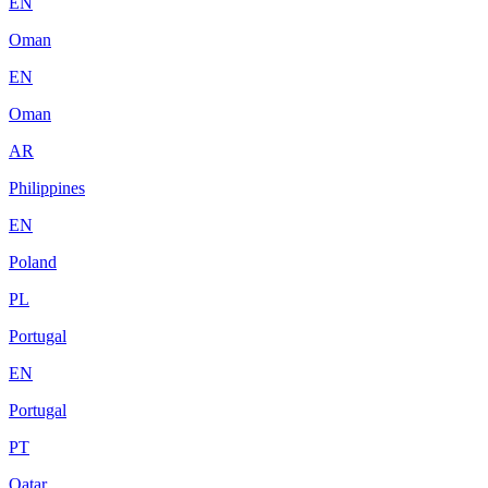
EN
Oman
EN
Oman
AR
Philippines
EN
Poland
PL
Portugal
EN
Portugal
PT
Qatar