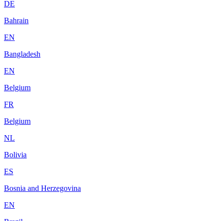
DE
Bahrain
EN
Bangladesh
EN
Belgium
FR
Belgium
NL
Bolivia
ES
Bosnia and Herzegovina
EN