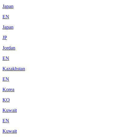
Japan
EN
Japan
JP
Jordan
EN
Kazakhstan
EN
Korea
KO
Kuwait
EN
Kuwait