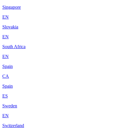
Singapore
EN
Slovakia
EN
South Africa
EN
Spain
CA
Spain
ES
Sweden
EN
Switzerland