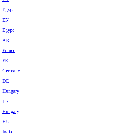
Egypt
EN
Egypt
AR
France
FR
Germany
DE
Hungary
EN
Hungary
HU
India