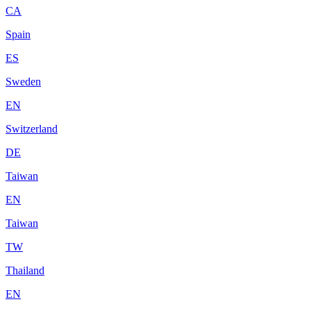
CA
Spain
ES
Sweden
EN
Switzerland
DE
Taiwan
EN
Taiwan
TW
Thailand
EN