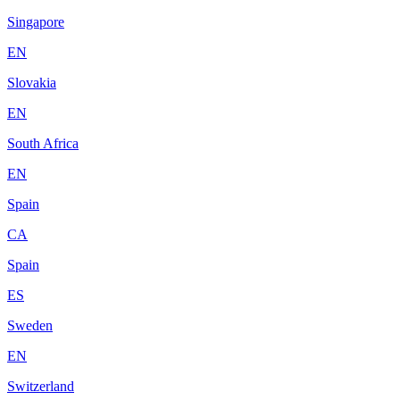
Singapore
EN
Slovakia
EN
South Africa
EN
Spain
CA
Spain
ES
Sweden
EN
Switzerland