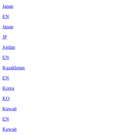
Japan
EN
Japan
JP
Jordan
EN
Kazakhstan
EN
Korea
KO
Kuwait
EN
Kuwait