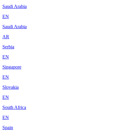
Saudi Arabia
EN
Saudi Arabia
AR
Serbia
EN
Singapore
EN
Slovakia
EN
South Africa
EN
Spain