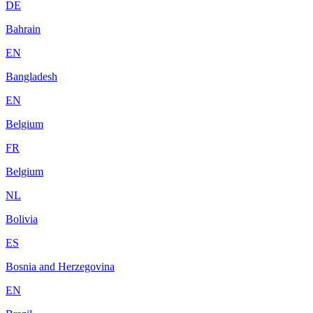
DE
Bahrain
EN
Bangladesh
EN
Belgium
FR
Belgium
NL
Bolivia
ES
Bosnia and Herzegovina
EN