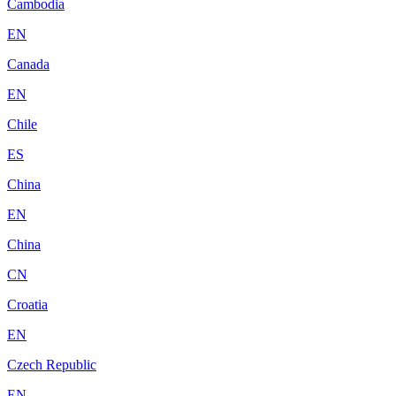
Cambodia
EN
Canada
EN
Chile
ES
China
EN
China
CN
Croatia
EN
Czech Republic
EN