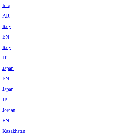
Iraq
AR
Italy
EN
Italy
IT
Japan
EN
Japan
JP
Jordan
EN
Kazakhstan