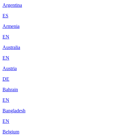
Argentina
ES
Armenia
EN
Australia
EN
Austria
DE
Bahrain
EN
Bangladesh
EN
Belgium