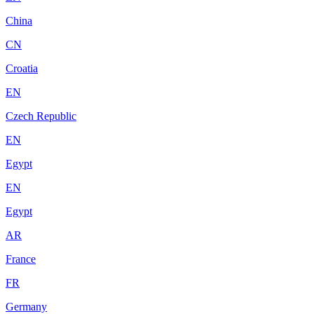
China
CN
Croatia
EN
Czech Republic
EN
Egypt
EN
Egypt
AR
France
FR
Germany