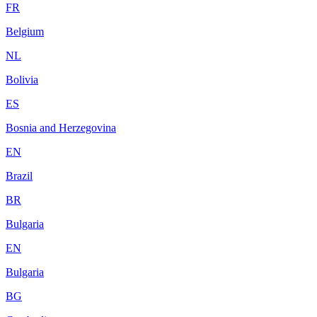
FR
Belgium
NL
Bolivia
ES
Bosnia and Herzegovina
EN
Brazil
BR
Bulgaria
EN
Bulgaria
BG