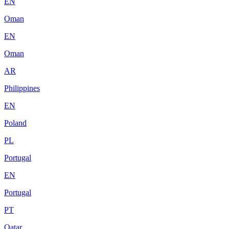
EN
Oman
EN
Oman
AR
Philippines
EN
Poland
PL
Portugal
EN
Portugal
PT
Qatar