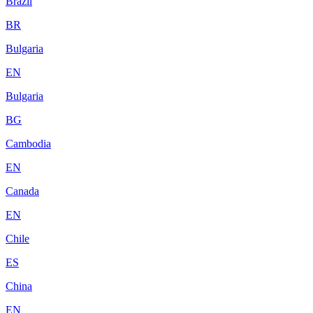
Brazil
BR
Bulgaria
EN
Bulgaria
BG
Cambodia
EN
Canada
EN
Chile
ES
China
EN