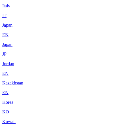
Italy
IT
Japan
EN
Japan
JP
Jordan
EN
Kazakhstan
EN
Korea
KO
Kuwait