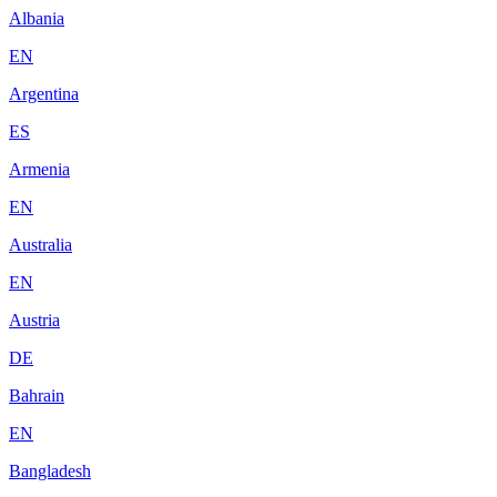
Albania
EN
Argentina
ES
Armenia
EN
Australia
EN
Austria
DE
Bahrain
EN
Bangladesh