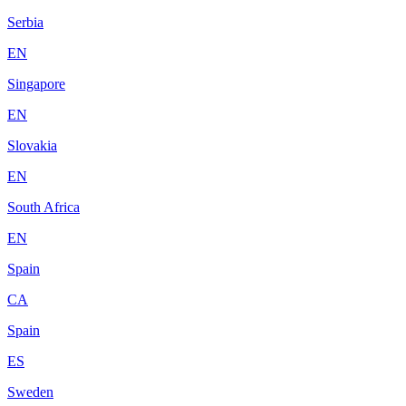
Serbia
EN
Singapore
EN
Slovakia
EN
South Africa
EN
Spain
CA
Spain
ES
Sweden