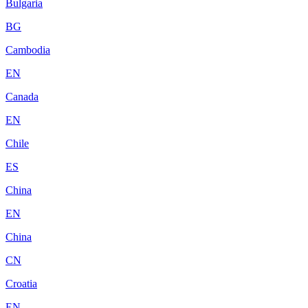
Bulgaria
BG
Cambodia
EN
Canada
EN
Chile
ES
China
EN
China
CN
Croatia
EN