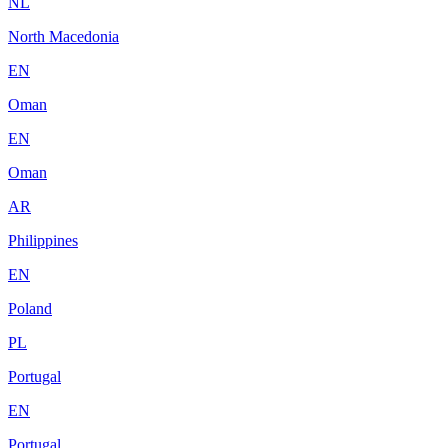
NL
North Macedonia
EN
Oman
EN
Oman
AR
Philippines
EN
Poland
PL
Portugal
EN
Portugal