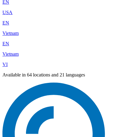
EN
USA
EN
Vietnam
EN
Vietnam
VI
Available in 64 locations and 21 languages