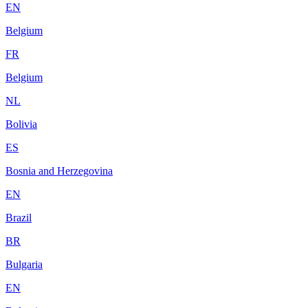
EN
Belgium
FR
Belgium
NL
Bolivia
ES
Bosnia and Herzegovina
EN
Brazil
BR
Bulgaria
EN