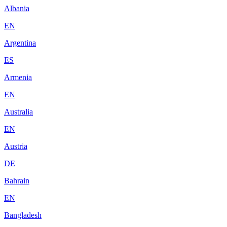
Albania
EN
Argentina
ES
Armenia
EN
Australia
EN
Austria
DE
Bahrain
EN
Bangladesh