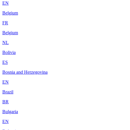
EN
Belgium
FR
Belgium
NL
Bolivia
ES
Bosnia and Herzegovina
EN
Brazil
BR
Bulgaria
EN