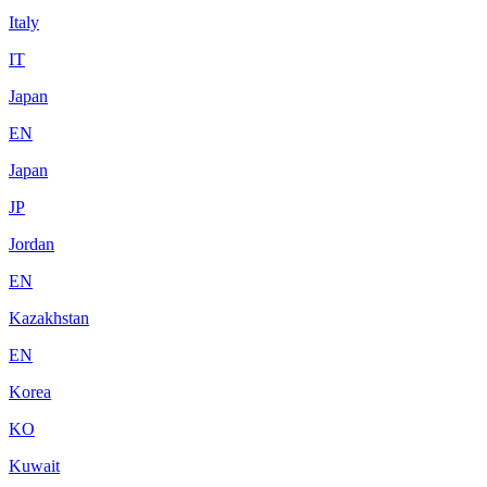
Italy
IT
Japan
EN
Japan
JP
Jordan
EN
Kazakhstan
EN
Korea
KO
Kuwait