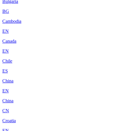
Bulgaria
BG
Cambodia
EN
Canada
EN
Chile
ES
China
EN
China
CN
Croatia
EN