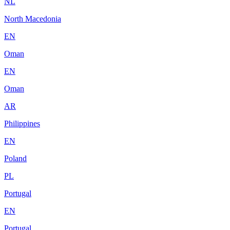
NL
North Macedonia
EN
Oman
EN
Oman
AR
Philippines
EN
Poland
PL
Portugal
EN
Portugal