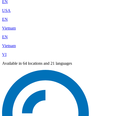
EN
USA
EN
Vietnam
EN
Vietnam
VI
Available in 64 locations and 21 languages