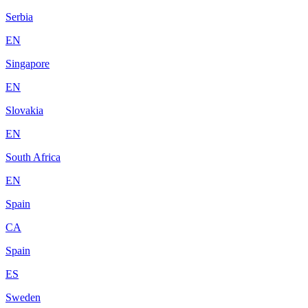
Serbia
EN
Singapore
EN
Slovakia
EN
South Africa
EN
Spain
CA
Spain
ES
Sweden