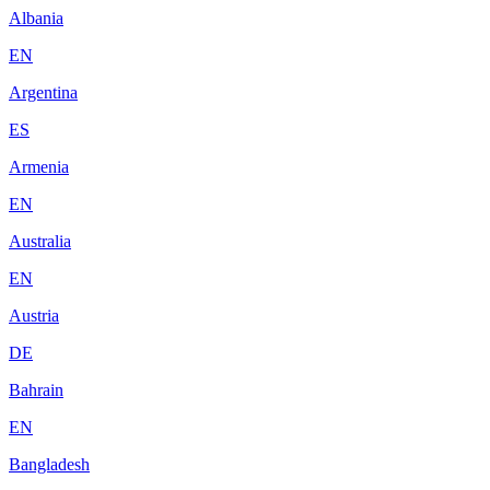
Albania
EN
Argentina
ES
Armenia
EN
Australia
EN
Austria
DE
Bahrain
EN
Bangladesh