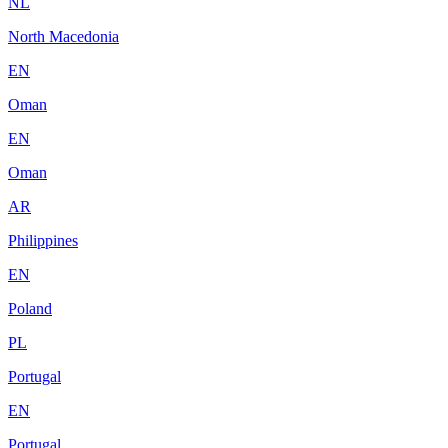
NL
North Macedonia
EN
Oman
EN
Oman
AR
Philippines
EN
Poland
PL
Portugal
EN
Portugal