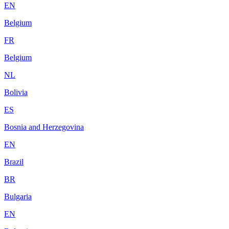
EN
Belgium
FR
Belgium
NL
Bolivia
ES
Bosnia and Herzegovina
EN
Brazil
BR
Bulgaria
EN