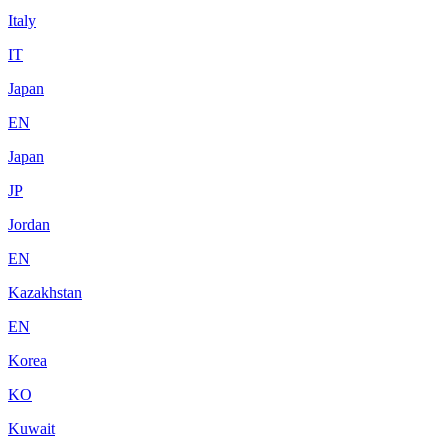
Italy
IT
Japan
EN
Japan
JP
Jordan
EN
Kazakhstan
EN
Korea
KO
Kuwait