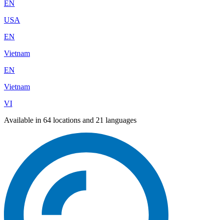
EN
USA
EN
Vietnam
EN
Vietnam
VI
Available in 64 locations and 21 languages