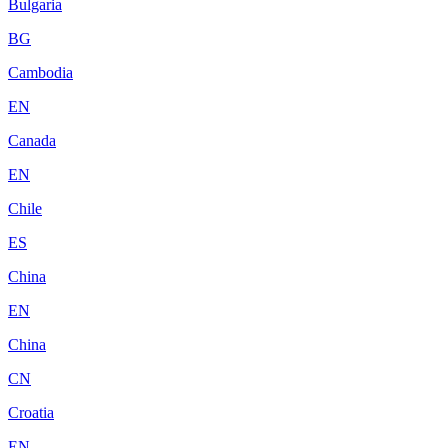
Bulgaria
BG
Cambodia
EN
Canada
EN
Chile
ES
China
EN
China
CN
Croatia
EN