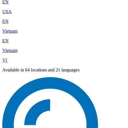
EN
USA
EN
Vietnam
EN
Vietnam
VI
Available in 64 locations and 21 languages