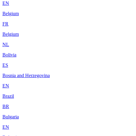
EN
Belgium
FR
Belgium
NL
Bolivia
ES
Bosnia and Herzegovina
EN
Brazil
BR
Bulgaria
EN