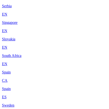
Serbia
EN
Singapore
EN
Slovakia
EN
South Africa
EN
Spain
CA
Spain
ES
Sweden