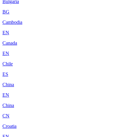
Bulgaria
BG
Cambodia
EN
Canada
EN
Chile
ES
China
EN
China
CN
Croatia
EN