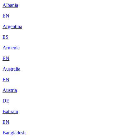
Albania
EN
Argentina
ES
Armenia
EN
Australia
EN
Austria
DE
Bahrain
EN
Bangladesh