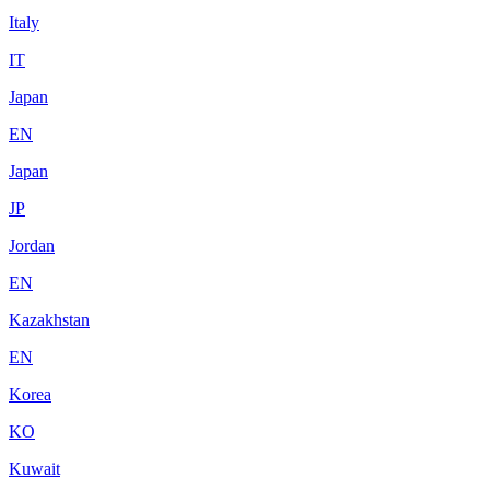
Italy
IT
Japan
EN
Japan
JP
Jordan
EN
Kazakhstan
EN
Korea
KO
Kuwait