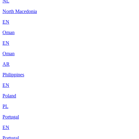
NL
North Macedonia
EN
Oman
EN
Oman
AR
Philippines
EN
Poland
PL
Portugal
EN
Portugal