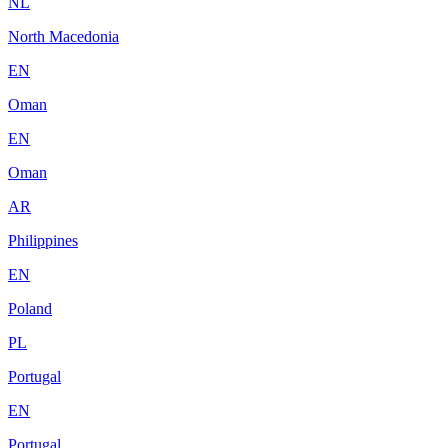
NL
North Macedonia
EN
Oman
EN
Oman
AR
Philippines
EN
Poland
PL
Portugal
EN
Portugal