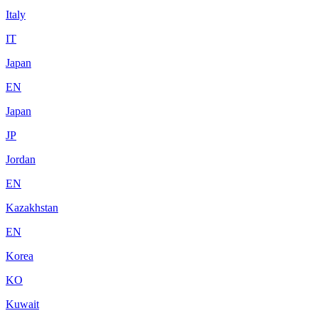
Italy
IT
Japan
EN
Japan
JP
Jordan
EN
Kazakhstan
EN
Korea
KO
Kuwait