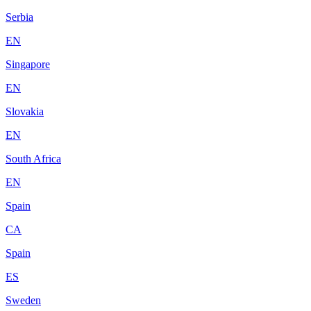
Serbia
EN
Singapore
EN
Slovakia
EN
South Africa
EN
Spain
CA
Spain
ES
Sweden