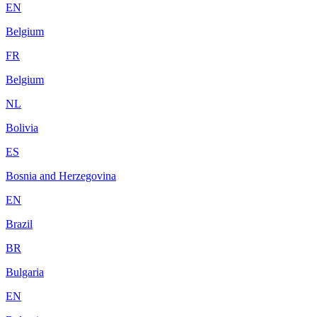
EN
Belgium
FR
Belgium
NL
Bolivia
ES
Bosnia and Herzegovina
EN
Brazil
BR
Bulgaria
EN