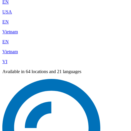
EN
USA
EN
Vietnam
EN
Vietnam
VI
Available in 64 locations and 21 languages