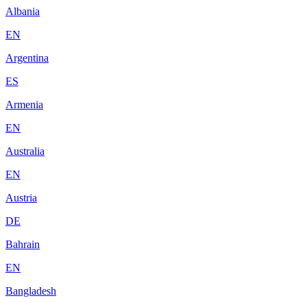
Albania
EN
Argentina
ES
Armenia
EN
Australia
EN
Austria
DE
Bahrain
EN
Bangladesh