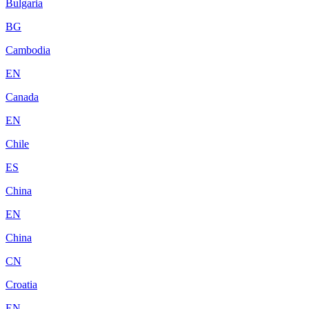
Bulgaria
BG
Cambodia
EN
Canada
EN
Chile
ES
China
EN
China
CN
Croatia
EN