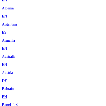
EN
Albania
EN
Argentina
ES
Armenia
EN
Australia
EN
Austria
DE
Bahrain
EN
Bangladesh