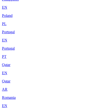
EN
Poland
PL
Portugal
EN
Portugal
PT
Qatar
EN
Qatar
AR
Romania
EN