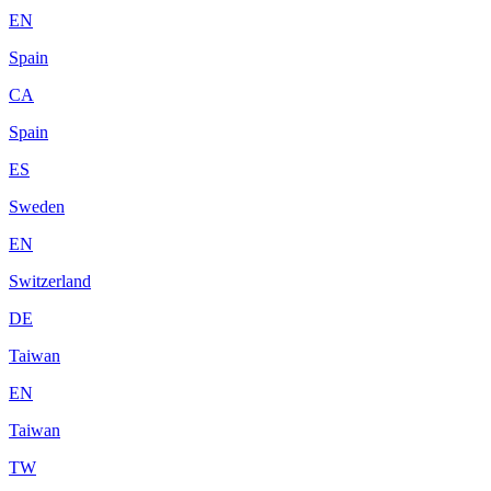
EN
Spain
CA
Spain
ES
Sweden
EN
Switzerland
DE
Taiwan
EN
Taiwan
TW