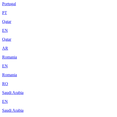
Portugal
PT
Qatar
EN
Qatar
AR
Romania
EN
Romania
RO
Saudi Arabia
EN
Saudi Arabia