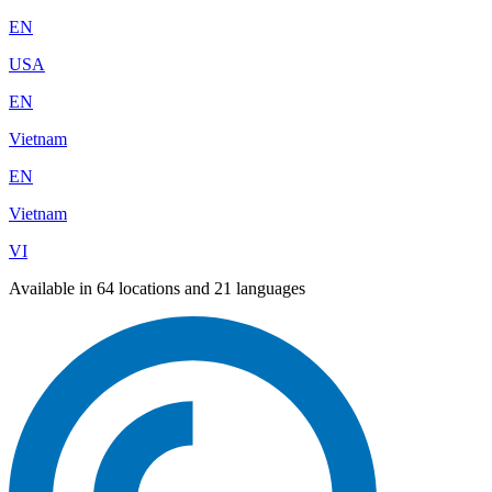
EN
USA
EN
Vietnam
EN
Vietnam
VI
Available in 64 locations and 21 languages