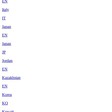
EN
Italy
IT
Japan
EN
Japan
JP
Jordan
EN
Kazakhstan
EN
Korea
KO
Kuwait