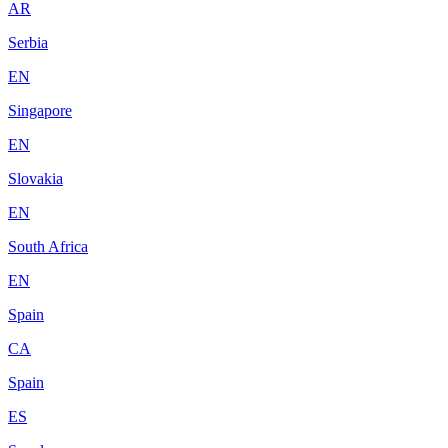
AR
Serbia
EN
Singapore
EN
Slovakia
EN
South Africa
EN
Spain
CA
Spain
ES