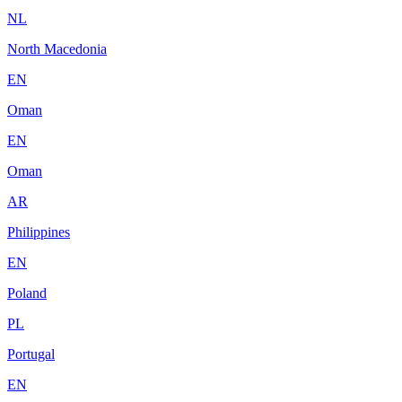
NL
North Macedonia
EN
Oman
EN
Oman
AR
Philippines
EN
Poland
PL
Portugal
EN