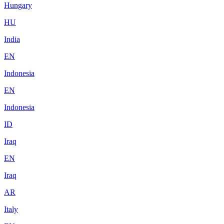
Hungary
HU
India
EN
Indonesia
EN
Indonesia
ID
Iraq
EN
Iraq
AR
Italy