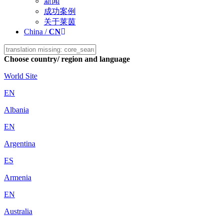
新闻
成功案例
关于莱茵
China /
CN
Choose country/ region and language
World Site
EN
Albania
EN
Argentina
ES
Armenia
EN
Australia