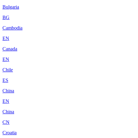
Bulgaria
BG
Cambodia
EN
Canada
EN
Chile
ES
China
EN
China
CN
Croatia