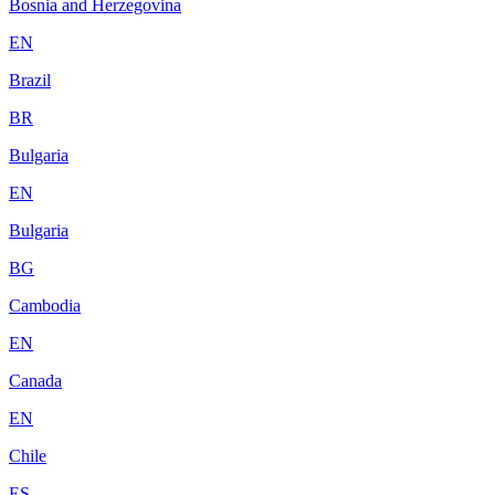
Bosnia and Herzegovina
EN
Brazil
BR
Bulgaria
EN
Bulgaria
BG
Cambodia
EN
Canada
EN
Chile
ES