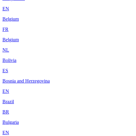
EN
Belgium
FR
Belgium
NL
Bolivia
ES
Bosnia and Herzegovina
EN
Brazil
BR
Bulgaria
EN