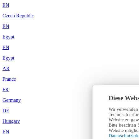
EN
Czech Republic
EN
Egypt
EN
Egypt
AR
France
FR
Diese Webs
Germany
Wir verwenden 
DE
Technisch erfo
Website zu gewä
Hungary
Bitte beachten 
Website möglich
EN
Datenschutzer