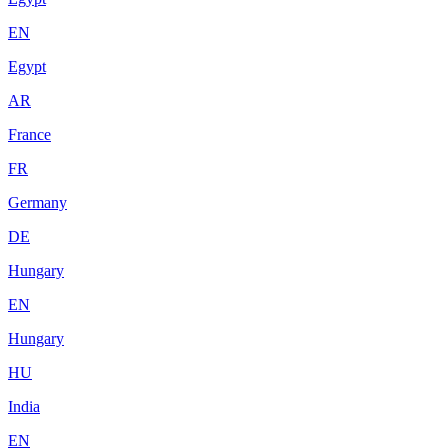
EN
Egypt
AR
France
FR
Germany
DE
Hungary
EN
Hungary
HU
India
EN