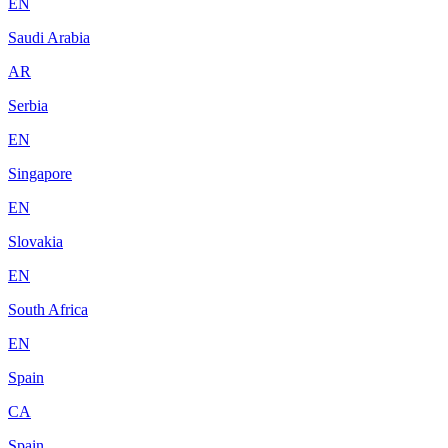
EN
Saudi Arabia
AR
Serbia
EN
Singapore
EN
Slovakia
EN
South Africa
EN
Spain
CA
Spain