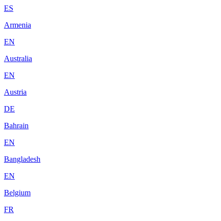
ES
Armenia
EN
Australia
EN
Austria
DE
Bahrain
EN
Bangladesh
EN
Belgium
FR