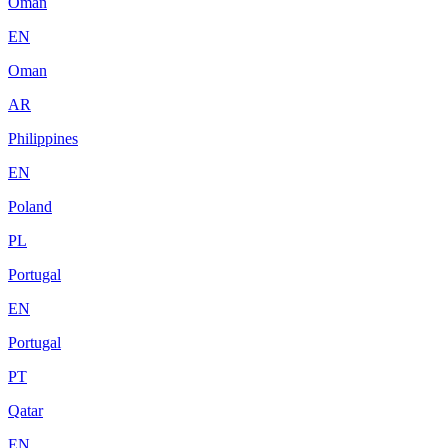
Oman
EN
Oman
AR
Philippines
EN
Poland
PL
Portugal
EN
Portugal
PT
Qatar
EN