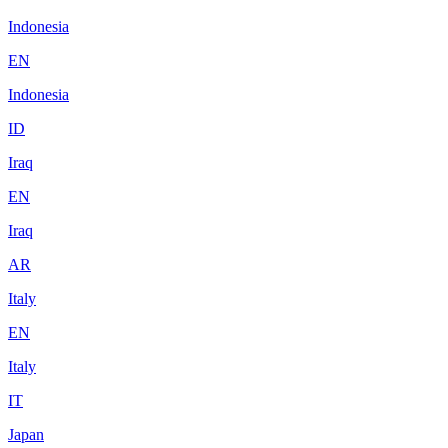
Indonesia
EN
Indonesia
ID
Iraq
EN
Iraq
AR
Italy
EN
Italy
IT
Japan