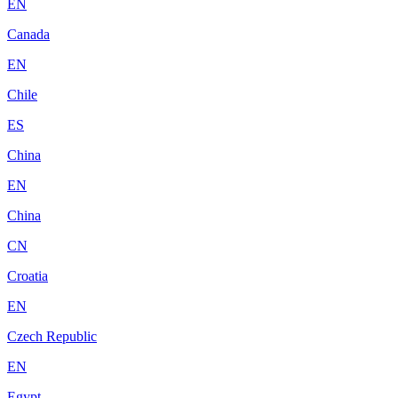
EN
Canada
EN
Chile
ES
China
EN
China
CN
Croatia
EN
Czech Republic
EN
Egypt