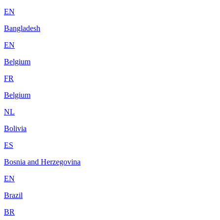
EN
Bangladesh
EN
Belgium
FR
Belgium
NL
Bolivia
ES
Bosnia and Herzegovina
EN
Brazil
BR