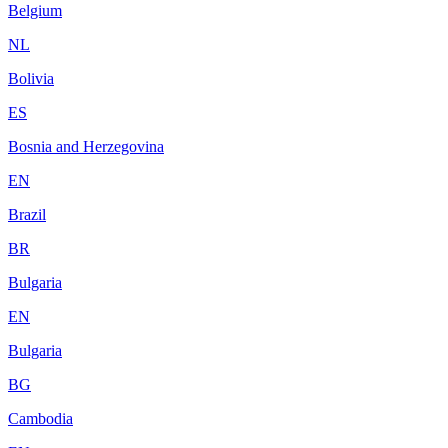
Belgium
NL
Bolivia
ES
Bosnia and Herzegovina
EN
Brazil
BR
Bulgaria
EN
Bulgaria
BG
Cambodia