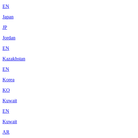
EN
Japan
JP
Jordan
EN
Kazakhstan
EN
Korea
KO
Kuwait
EN
Kuwait
AR