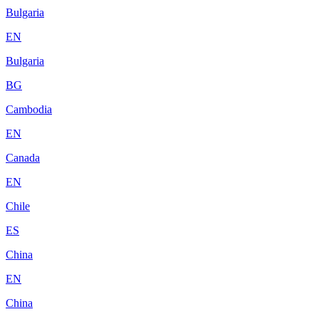
Bulgaria
EN
Bulgaria
BG
Cambodia
EN
Canada
EN
Chile
ES
China
EN
China