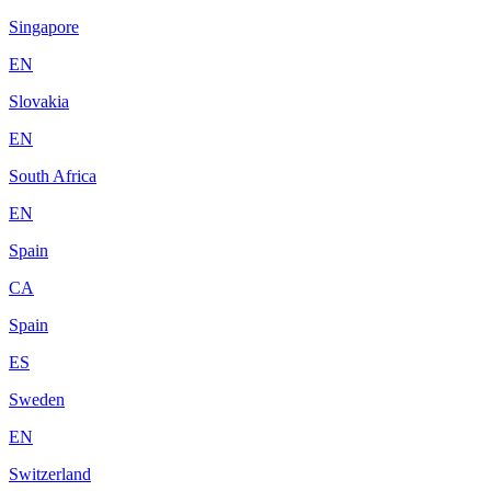
Singapore
EN
Slovakia
EN
South Africa
EN
Spain
CA
Spain
ES
Sweden
EN
Switzerland