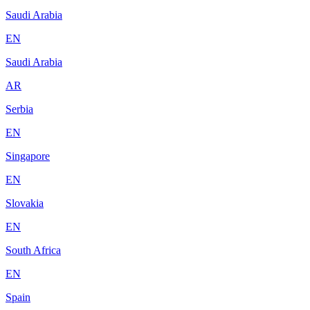
Saudi Arabia
EN
Saudi Arabia
AR
Serbia
EN
Singapore
EN
Slovakia
EN
South Africa
EN
Spain