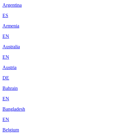
Argentina
ES
Armenia
EN
Australia
EN
Austria
DE
Bahrain
EN
Bangladesh
EN
Belgium