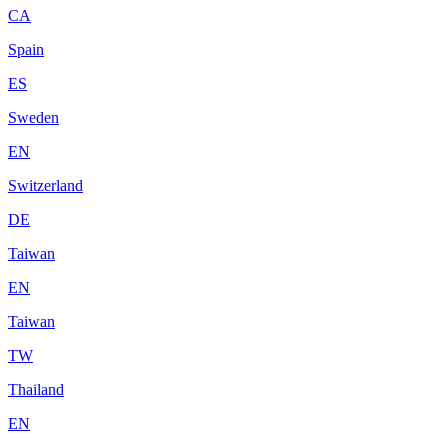
CA
Spain
ES
Sweden
EN
Switzerland
DE
Taiwan
EN
Taiwan
TW
Thailand
EN