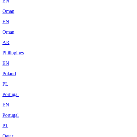
EN
Oman
EN
Oman
AR
Philippines
EN
Poland
PL
Portugal
EN
Portugal
PT
Qatar