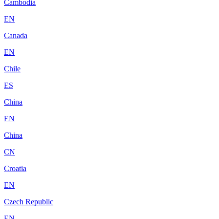
Cambodia
EN
Canada
EN
Chile
ES
China
EN
China
CN
Croatia
EN
Czech Republic
EN