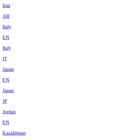
Iraq
AR
Italy
EN
Italy
IT
Japan
EN
Japan
JP
Jordan
EN
Kazakhstan