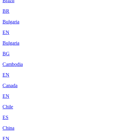
Brazil
BR
Bulgaria
EN
Bulgaria
BG
Cambodia
EN
Canada
EN
Chile
ES
China
EN