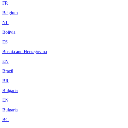
FR
Belgium
NL
Bolivia
ES
Bosnia and Herzegovina
EN
Brazil
BR
Bulgaria
EN
Bulgaria
BG