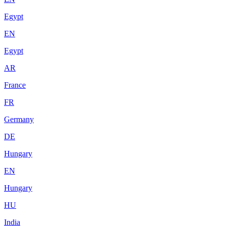
Egypt
EN
Egypt
AR
France
FR
Germany
DE
Hungary
EN
Hungary
HU
India