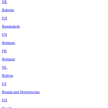
DE
Bahrain
EN
Bangladesh
EN
Belgium
FR
Belgium
NL
Bolivia
ES
Bosnia and Herzegovina
EN