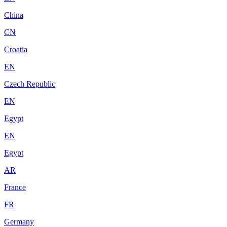
China
CN
Croatia
EN
Czech Republic
EN
Egypt
EN
Egypt
AR
France
FR
Germany