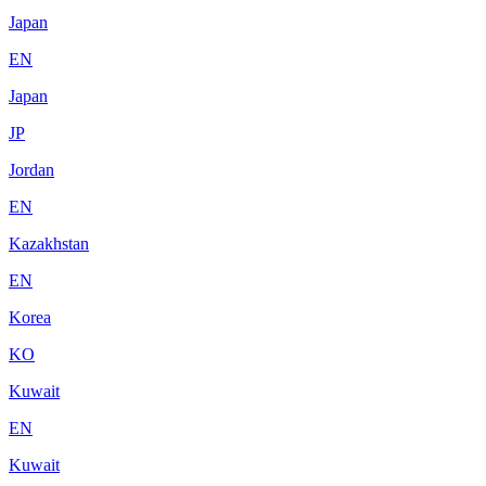
Japan
EN
Japan
JP
Jordan
EN
Kazakhstan
EN
Korea
KO
Kuwait
EN
Kuwait