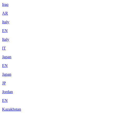
Iraq
AR
Italy
EN
Italy
IT
Japan
EN
Japan
JP
Jordan
EN
Kazakhstan