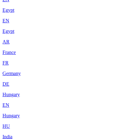
Egypt
EN
Egypt
AR
France
FR
Germany
DE
Hungary
EN
Hungary
HU
India