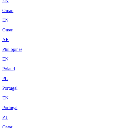
EN
Oman
EN
Oman
AR
Philippines
EN
Poland
PL
Portugal
EN
Portugal
PT
Qatar