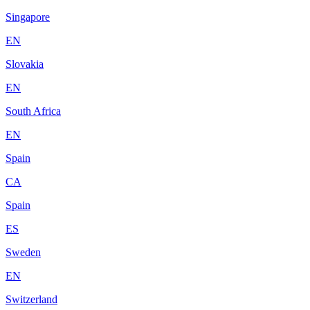
Singapore
EN
Slovakia
EN
South Africa
EN
Spain
CA
Spain
ES
Sweden
EN
Switzerland