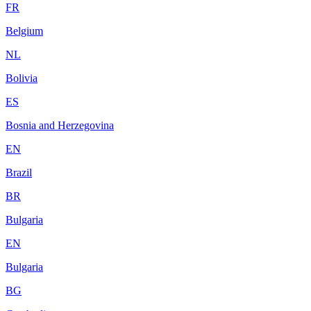
FR
Belgium
NL
Bolivia
ES
Bosnia and Herzegovina
EN
Brazil
BR
Bulgaria
EN
Bulgaria
BG