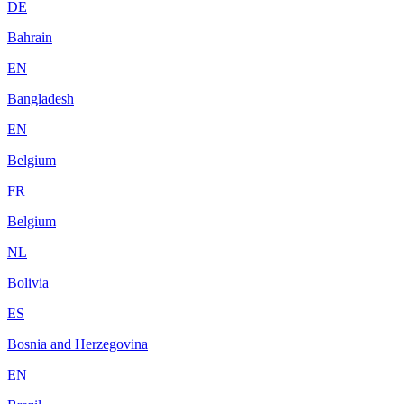
DE
Bahrain
EN
Bangladesh
EN
Belgium
FR
Belgium
NL
Bolivia
ES
Bosnia and Herzegovina
EN