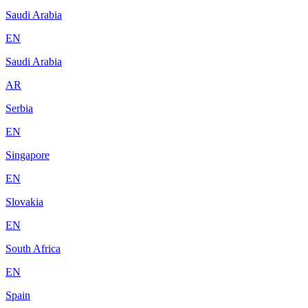
Saudi Arabia
EN
Saudi Arabia
AR
Serbia
EN
Singapore
EN
Slovakia
EN
South Africa
EN
Spain