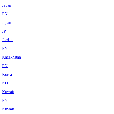
Japan
EN
Japan
JP
Jordan
EN
Kazakhstan
EN
Korea
KO
Kuwait
EN
Kuwait