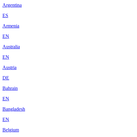
Argentina
ES
Armenia
EN
Australia
EN
Austria
DE
Bahrain
EN
Bangladesh
EN
Belgium