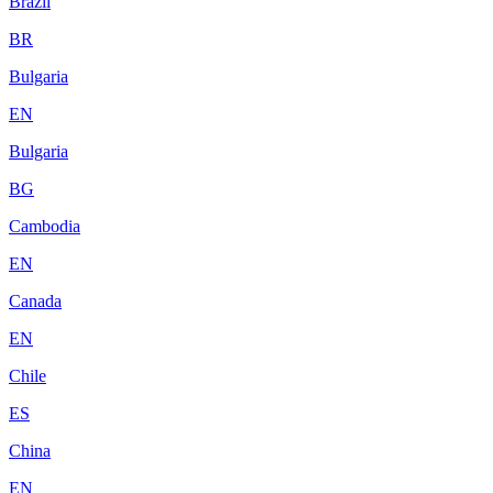
Brazil
BR
Bulgaria
EN
Bulgaria
BG
Cambodia
EN
Canada
EN
Chile
ES
China
EN