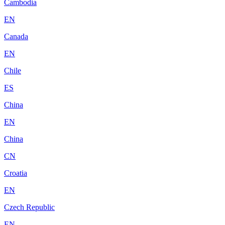
Cambodia
EN
Canada
EN
Chile
ES
China
EN
China
CN
Croatia
EN
Czech Republic
EN