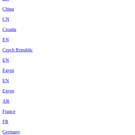
China
CN
Croatia
EN
Czech Republic
EN
Egypt
EN
Egypt
AR
France
FR
Germany