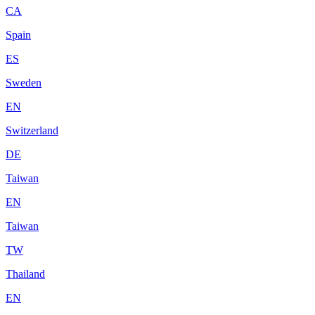
CA
Spain
ES
Sweden
EN
Switzerland
DE
Taiwan
EN
Taiwan
TW
Thailand
EN