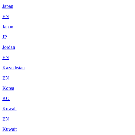
Japan
EN
Japan
JP
Jordan
EN
Kazakhstan
EN
Korea
KO
Kuwait
EN
Kuwait