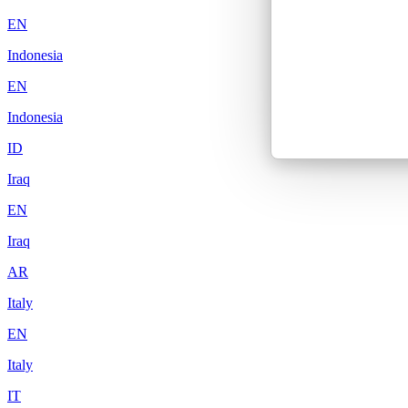
EN
Indonesia
EN
Indonesia
ID
Iraq
EN
Iraq
AR
Italy
EN
Italy
IT