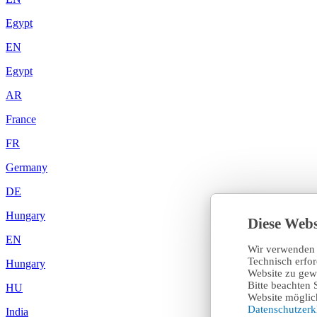
Egypt
EN
Egypt
AR
France
FR
Germany
DE
Hungary
Diese Webs
EN
Wir verwenden 
Technisch erfo
Hungary
Website zu gewä
Bitte beachten 
HU
Website möglich
Datenschutzer
India