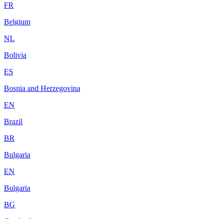
FR
Belgium
NL
Bolivia
ES
Bosnia and Herzegovina
EN
Brazil
BR
Bulgaria
EN
Bulgaria
BG