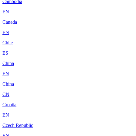
Cambodia
EN
Canada
EN
Chile
ES
China
EN
China
CN
Croatia
EN
Czech Republic
EN