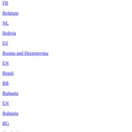
FR
Belgium
NL
Bolivia
ES
Bosnia and Herzegovina
EN
Brazil
BR
Bulgaria
EN
Bulgaria
BG