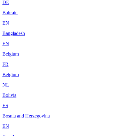
DE
Bahrain
EN
Bangladesh
EN
Belgium
FR
Belgium
NL
Bolivia
ES
Bosnia and Herzegovina
EN