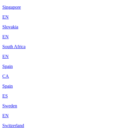
Singapore
EN
Slovakia
EN
South Africa
EN
Spain
CA
Spain
ES
Sweden
EN
Switzerland