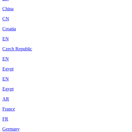
China
CN
Croatia
EN
Czech Republic
EN
Egypt
EN
Egypt
AR
France
FR
Germany