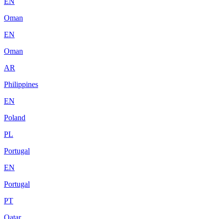
EN
Oman
EN
Oman
AR
Philippines
EN
Poland
PL
Portugal
EN
Portugal
PT
Qatar