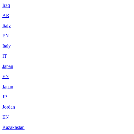
Iraq
AR
Italy
EN
Italy
IT
Japan
EN
Japan
JP
Jordan
EN
Kazakhstan