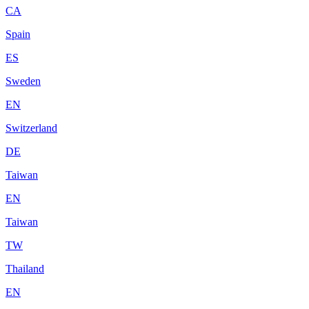
CA
Spain
ES
Sweden
EN
Switzerland
DE
Taiwan
EN
Taiwan
TW
Thailand
EN