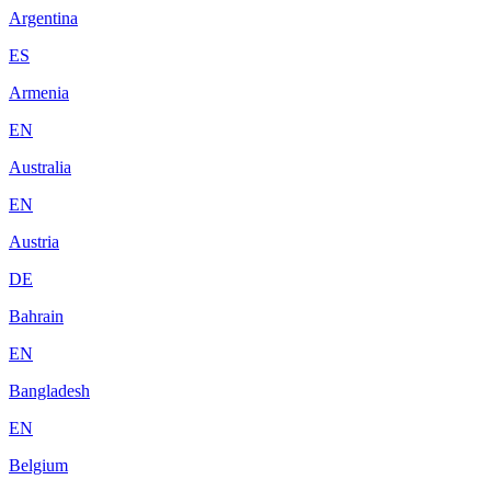
Argentina
ES
Armenia
EN
Australia
EN
Austria
DE
Bahrain
EN
Bangladesh
EN
Belgium