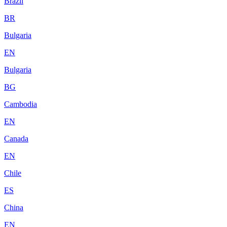
Brazil
BR
Bulgaria
EN
Bulgaria
BG
Cambodia
EN
Canada
EN
Chile
ES
China
EN