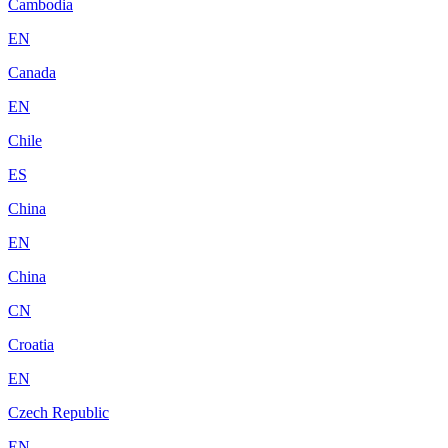
Cambodia
EN
Canada
EN
Chile
ES
China
EN
China
CN
Croatia
EN
Czech Republic
EN