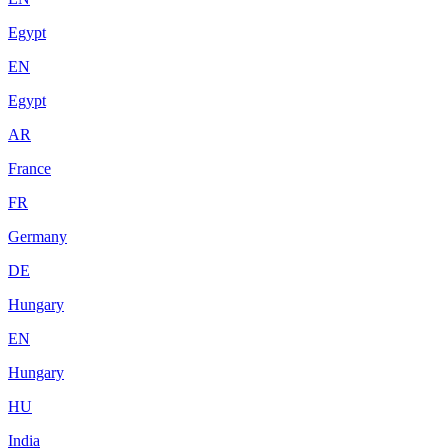
Egypt
EN
Egypt
AR
France
FR
Germany
DE
Hungary
EN
Hungary
HU
India