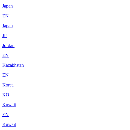
Japan
EN
Japan
JP
Jordan
EN
Kazakhstan
EN
Korea
KO
Kuwait
EN
Kuwait