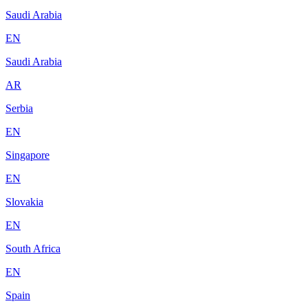
Saudi Arabia
EN
Saudi Arabia
AR
Serbia
EN
Singapore
EN
Slovakia
EN
South Africa
EN
Spain