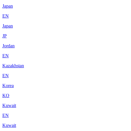
Japan
EN
Japan
JP
Jordan
EN
Kazakhstan
EN
Korea
KO
Kuwait
EN
Kuwait