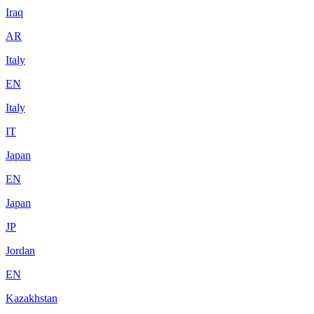
Iraq
AR
Italy
EN
Italy
IT
Japan
EN
Japan
JP
Jordan
EN
Kazakhstan