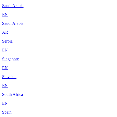
Saudi Arabia
EN
Saudi Arabia
AR
Serbia
EN
Singapore
EN
Slovakia
EN
South Africa
EN
Spain