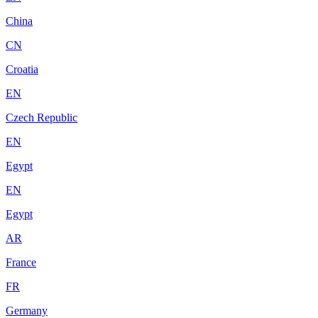
China
CN
Croatia
EN
Czech Republic
EN
Egypt
EN
Egypt
AR
France
FR
Germany