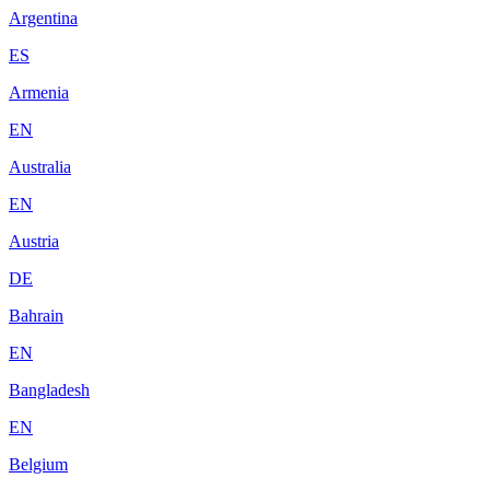
Argentina
ES
Armenia
EN
Australia
EN
Austria
DE
Bahrain
EN
Bangladesh
EN
Belgium