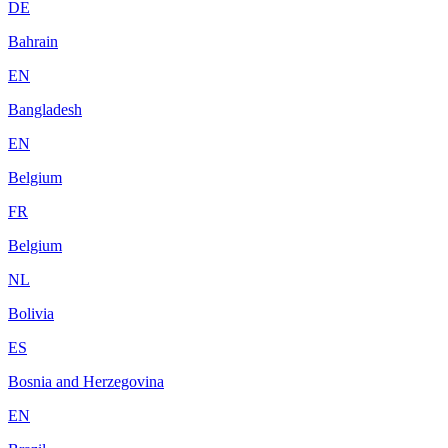
DE
Bahrain
EN
Bangladesh
EN
Belgium
FR
Belgium
NL
Bolivia
ES
Bosnia and Herzegovina
EN