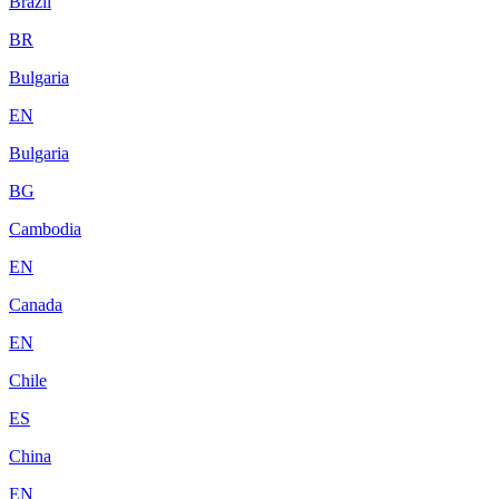
Brazil
BR
Bulgaria
EN
Bulgaria
BG
Cambodia
EN
Canada
EN
Chile
ES
China
EN