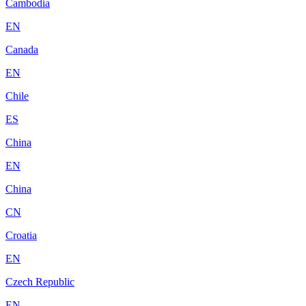
Cambodia
EN
Canada
EN
Chile
ES
China
EN
China
CN
Croatia
EN
Czech Republic
EN