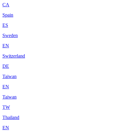
CA
Spain
ES
Sweden
EN
Switzerland
DE
Taiwan
EN
Taiwan
TW
Thailand
EN