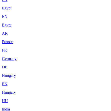
Egypt
EN
Egypt
AR
France
FR
Germany
DE
Hungary
EN
Hungary
HU
India