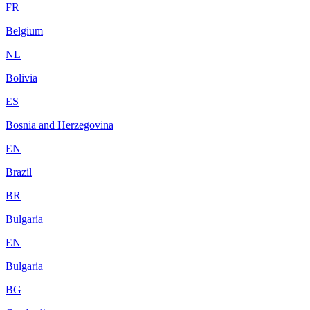
FR
Belgium
NL
Bolivia
ES
Bosnia and Herzegovina
EN
Brazil
BR
Bulgaria
EN
Bulgaria
BG