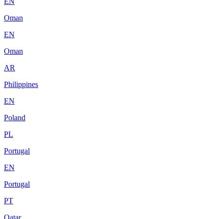
EN
Oman
EN
Oman
AR
Philippines
EN
Poland
PL
Portugal
EN
Portugal
PT
Qatar