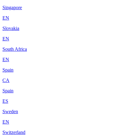
Singapore
EN
Slovakia
EN
South Africa
EN
Spain
CA
Spain
ES
Sweden
EN
Switzerland