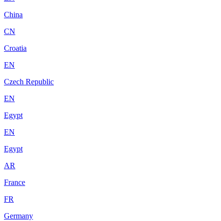
China
CN
Croatia
EN
Czech Republic
EN
Egypt
EN
Egypt
AR
France
FR
Germany