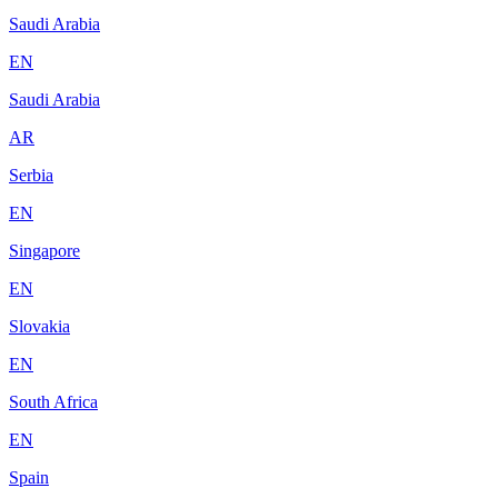
Saudi Arabia
EN
Saudi Arabia
AR
Serbia
EN
Singapore
EN
Slovakia
EN
South Africa
EN
Spain