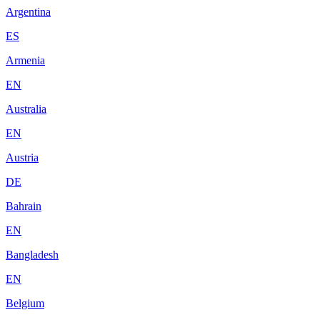
Argentina
ES
Armenia
EN
Australia
EN
Austria
DE
Bahrain
EN
Bangladesh
EN
Belgium