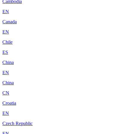
Cambodia
EN
Canada
EN
Chile
ES
China
EN
China
CN
Croatia
EN
Czech Republic
EN