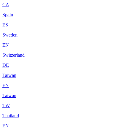
CA
Spain
ES
Sweden
EN
Switzerland
DE
Taiwan
EN
Taiwan
TW
Thailand
EN