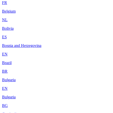
FR
Belgium
NL
Bolivia
ES
Bosnia and Herzegovina
EN
Brazil
BR
Bulgaria
EN
Bulgaria
BG