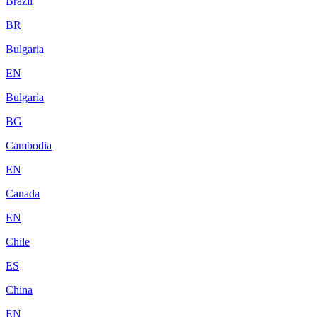
Brazil
BR
Bulgaria
EN
Bulgaria
BG
Cambodia
EN
Canada
EN
Chile
ES
China
EN