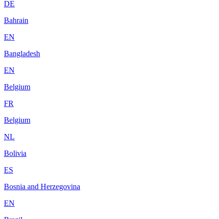
DE
Bahrain
EN
Bangladesh
EN
Belgium
FR
Belgium
NL
Bolivia
ES
Bosnia and Herzegovina
EN