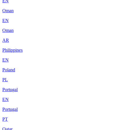
EN
Oman
EN
Oman
AR
Philippines
EN
Poland
PL
Portugal
EN
Portugal
PT
Qatar