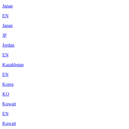
Japan
EN
Japan
JP
Jordan
EN
Kazakhstan
EN
Korea
KO
Kuwait
EN
Kuwait