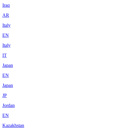
Iraq
AR
Italy
EN
Italy
IT
Japan
EN
Japan
JP
Jordan
EN
Kazakhstan