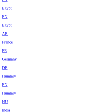
Egypt
EN
Egypt
AR
France
FR
Germany
DE
Hungary
EN
Hungary
HU
India