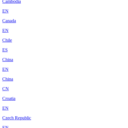
Cambodia
EN
Canada
EN
Chile
ES
China
EN
China
CN
Croatia
EN
Czech Republic
EN