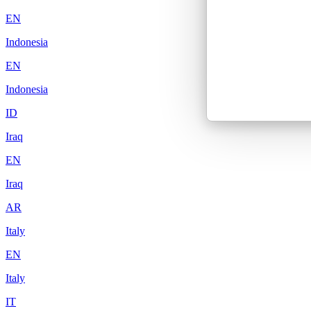
EN
Indonesia
EN
Indonesia
ID
Iraq
EN
Iraq
AR
Italy
EN
Italy
IT