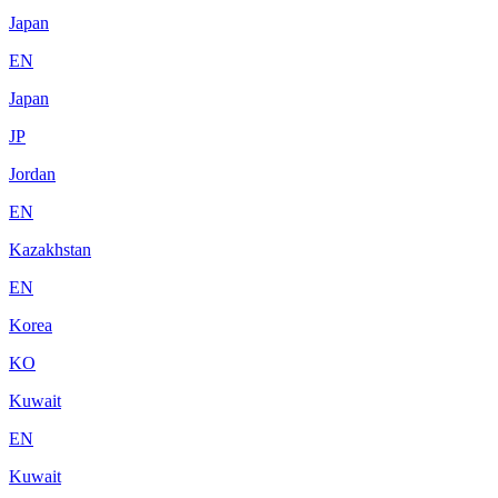
Japan
EN
Japan
JP
Jordan
EN
Kazakhstan
EN
Korea
KO
Kuwait
EN
Kuwait