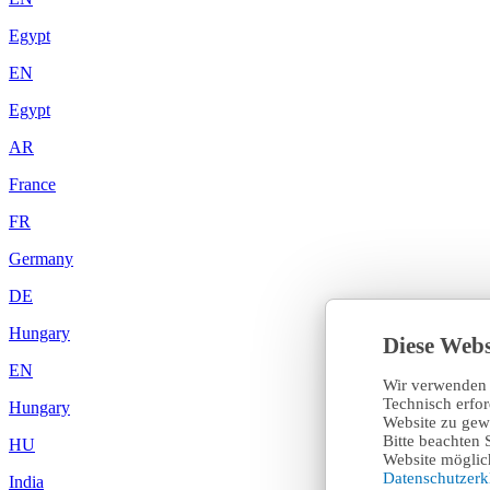
Egypt
EN
Egypt
AR
France
FR
Germany
DE
Hungary
Diese Webs
EN
Wir verwenden 
Technisch erfo
Hungary
Website zu gewä
Bitte beachten 
HU
Website möglich
Datenschutzer
India