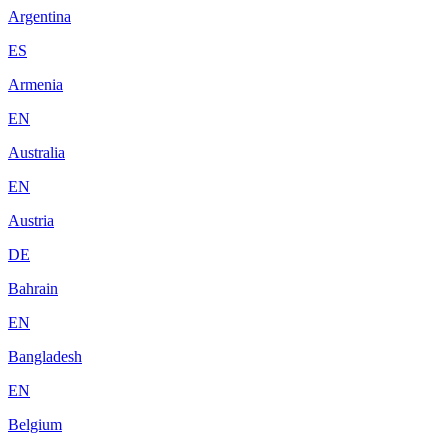
Argentina
ES
Armenia
EN
Australia
EN
Austria
DE
Bahrain
EN
Bangladesh
EN
Belgium