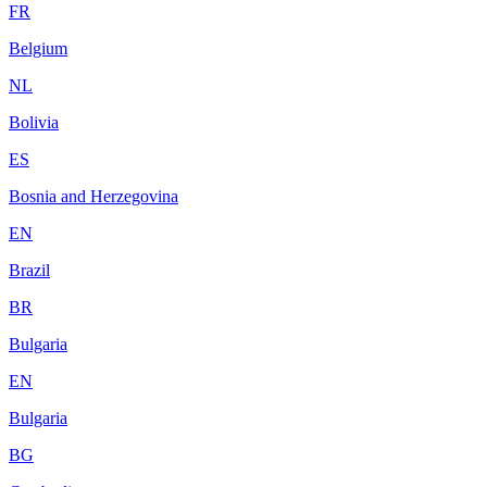
FR
Belgium
NL
Bolivia
ES
Bosnia and Herzegovina
EN
Brazil
BR
Bulgaria
EN
Bulgaria
BG