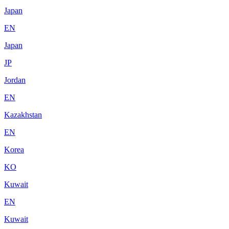
Japan
EN
Japan
JP
Jordan
EN
Kazakhstan
EN
Korea
KO
Kuwait
EN
Kuwait