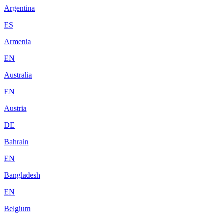
Argentina
ES
Armenia
EN
Australia
EN
Austria
DE
Bahrain
EN
Bangladesh
EN
Belgium