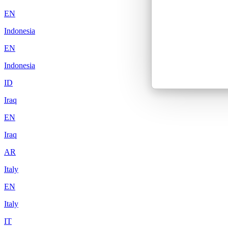
EN
Indonesia
EN
Indonesia
ID
Iraq
EN
Iraq
AR
Italy
EN
Italy
IT