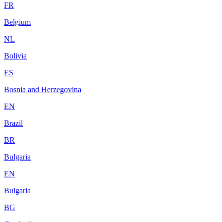
FR
Belgium
NL
Bolivia
ES
Bosnia and Herzegovina
EN
Brazil
BR
Bulgaria
EN
Bulgaria
BG