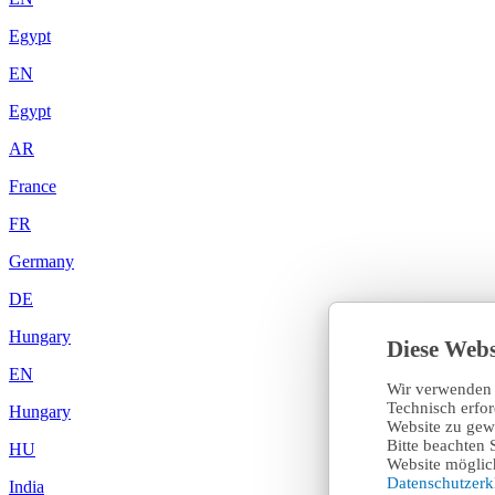
Egypt
EN
Egypt
AR
France
FR
Germany
DE
Hungary
Diese Webs
EN
Wir verwenden 
Technisch erfo
Hungary
Website zu gewä
Bitte beachten 
HU
Website möglich
Datenschutzer
India