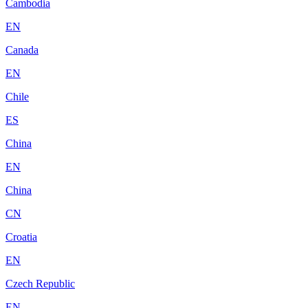
Cambodia
EN
Canada
EN
Chile
ES
China
EN
China
CN
Croatia
EN
Czech Republic
EN