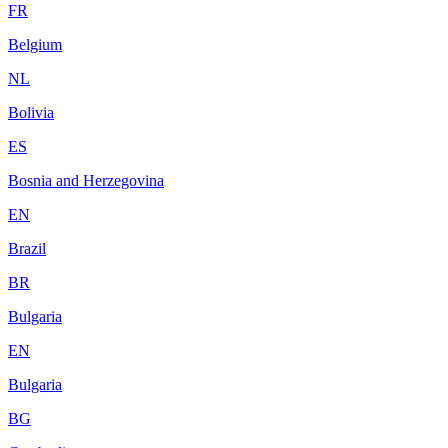
FR
Belgium
NL
Bolivia
ES
Bosnia and Herzegovina
EN
Brazil
BR
Bulgaria
EN
Bulgaria
BG