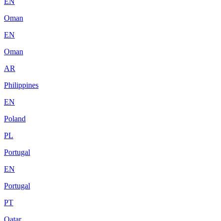
EN
Oman
EN
Oman
AR
Philippines
EN
Poland
PL
Portugal
EN
Portugal
PT
Qatar