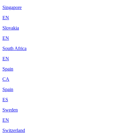
Singapore
EN
Slovakia
EN
South Africa
EN
Spain
CA
Spain
ES
Sweden
EN
Switzerland