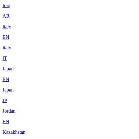
Iraq
AR
Italy
EN
Italy
IT
Japan
EN
Japan
JP
Jordan
EN
Kazakhstan