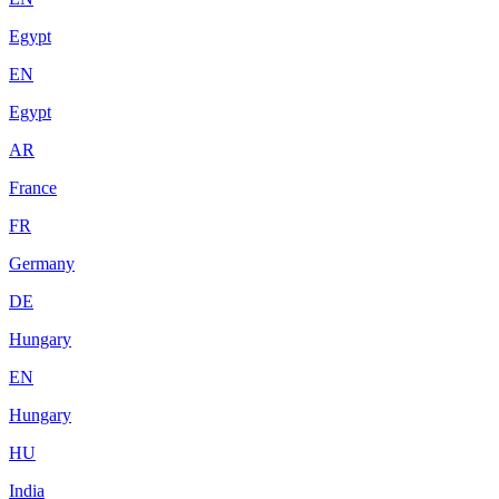
Egypt
EN
Egypt
AR
France
FR
Germany
DE
Hungary
EN
Hungary
HU
India