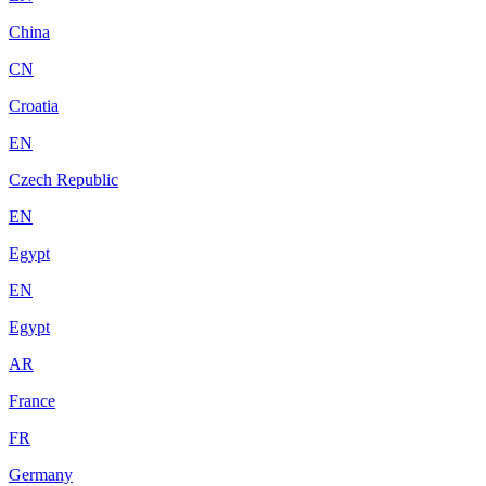
China
CN
Croatia
EN
Czech Republic
EN
Egypt
EN
Egypt
AR
France
FR
Germany