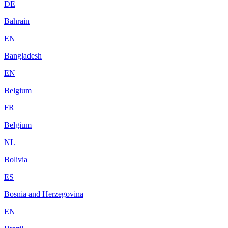
DE
Bahrain
EN
Bangladesh
EN
Belgium
FR
Belgium
NL
Bolivia
ES
Bosnia and Herzegovina
EN