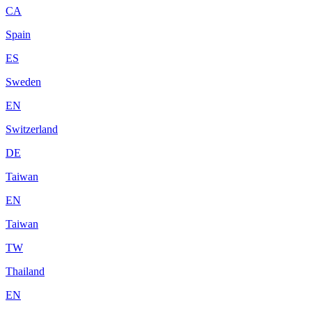
CA
Spain
ES
Sweden
EN
Switzerland
DE
Taiwan
EN
Taiwan
TW
Thailand
EN