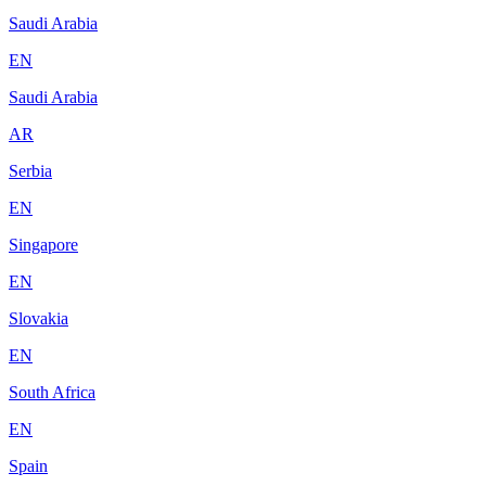
Saudi Arabia
EN
Saudi Arabia
AR
Serbia
EN
Singapore
EN
Slovakia
EN
South Africa
EN
Spain