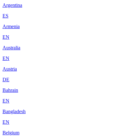
Argentina
ES
Armenia
EN
Australia
EN
Austria
DE
Bahrain
EN
Bangladesh
EN
Belgium