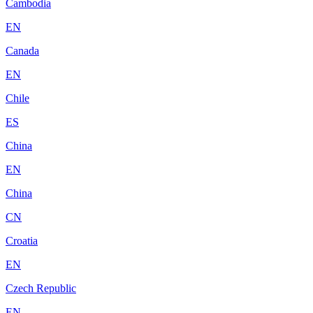
Cambodia
EN
Canada
EN
Chile
ES
China
EN
China
CN
Croatia
EN
Czech Republic
EN