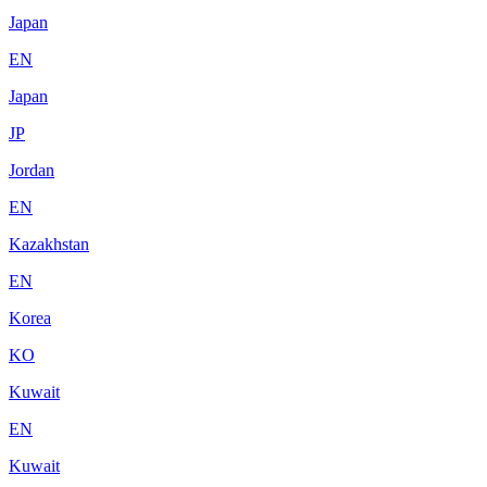
Japan
EN
Japan
JP
Jordan
EN
Kazakhstan
EN
Korea
KO
Kuwait
EN
Kuwait