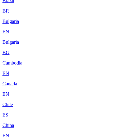
Brazil
BR
Bulgaria
EN
Bulgaria
BG
Cambodia
EN
Canada
EN
Chile
ES
China
EN